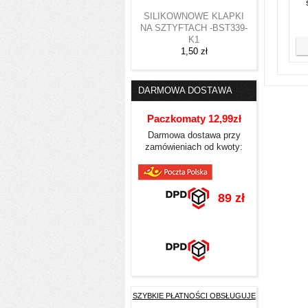
SILIKOWNOWE KLAPKI
NA SZTYFTACH -BST339-
K1
1,50 zł
DARMOWA DOSTAWA
Paczkomaty 12,99zł
Darmowa dostawa przy
zamówieniach od kwoty:
89 zł
SZYBKIE PŁATNOŚCI OBSŁUGUJE