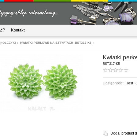
ać?
Kontakt
KOLCZYKI
KWIATKI PERŁOWE NA SZTYFTACH -BST317-K5
Kwiatki perł
BST317-K5
Dostępność:
Jest
(
Dodaj produkt 