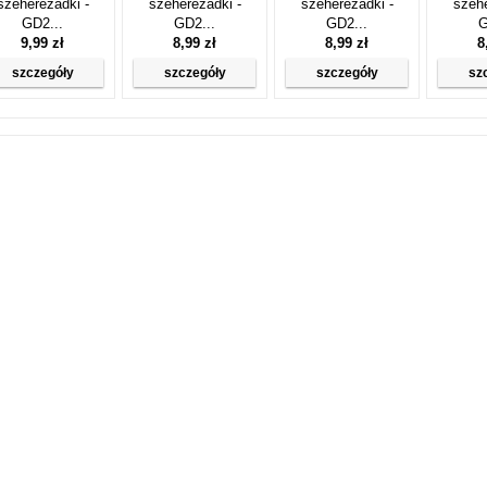
szeherezadki -
szeherezadki -
szeherezadki -
szehe
GD2...
GD2...
GD2...
G
9,99 zł
8,99 zł
8,99 zł
8
szczegóły
szczegóły
szczegóły
sz