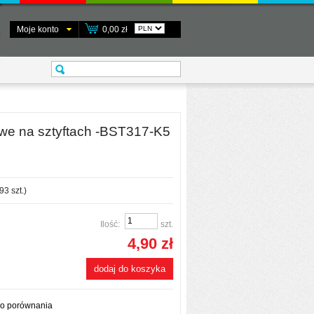
Moje konto
0,00 zł
owe na sztyftach -BST317-K5
93
szt.)
Ilość:
szt.
4,90 zł
dodaj do koszyka
do porównania