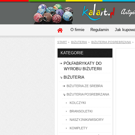
O firmie
Regulamin
Jak kupow
START
BIŻUTERIA
BIŻUTERIA POSREBRZANA
KATEGORIE
PÓŁFABRYKATY DO
WYROBU BIŻUTERII
BIŻUTERIA
BIŻUTERIA ZE SREBRA
BIŻUTERIA POSREBRZANA
KOLCZYKI
BRANSOLETKI
NASZYJNIKI/WISIORY
KOMPLETY