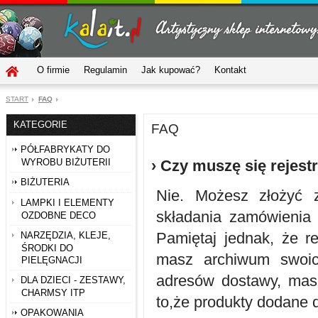
O firmie
Regulamin
Jak kupować?
Kontakt
START
FAQ
KATEGORIE
FAQ
PÓŁFABRYKATY DO
WYROBU BIŻUTERII
› Czy muszę się rejes
BIŻUTERIA
Nie. Możesz złożyć z
LAMPKI I ELEMENTY
składania zamówienia 
OZDOBNE DECO
Pamiętaj jednak, że re
NARZĘDZIA, KLEJE,
ŚRODKI DO
masz archiwum swoic
PIELĘGNACJI
adresów dostawy, mas
DLA DZIECI - ZESTAWY,
CHARMSY ITP
to,że produkty dodane d
OPAKOWANIA