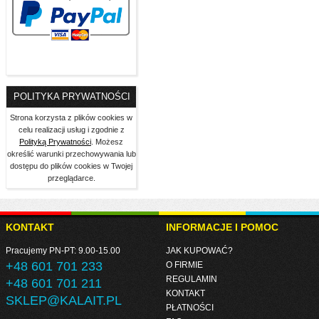
POLITYKA PRYWATNOŚCI
Strona korzysta z plików cookies w
celu realizacji usług i zgodnie z
Polityką Prywatności
. Możesz
określić warunki przechowywania lub
dostępu do plików cookies w Twojej
przeglądarce.
KONTAKT
INFORMACJE I POMOC
Pracujemy PN-PT: 9.00-15.00
JAK KUPOWAĆ?
+48 601 701 233
O FIRMIE
REGULAMIN
+48 601 701 211
KONTAKT
SKLEP@KALAIT.PL
PŁATNOŚCI