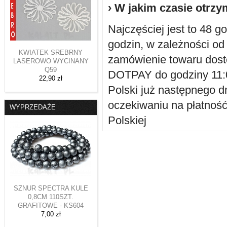
› W jakim czasie otr
Najczęściej jest to 48 g
godzin, w zależności od
KWIATEK SREBRNY
zamówienie towaru dost
LASEROWO WYCINANY
Q59
DOTPAY do godziny 11:
22,90 zł
Polski już następnego d
oczekiwaniu na płatnoś
WYPRZEDAŻE
Polskiej
SZNUR SPECTRA KULE
0,8CM 110SZT.
GRAFITOWE - KS604
7,00 zł