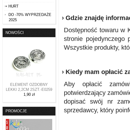
HURT
DO -70% WYPRZEDAŻE
› Gdzie znajdę informa
2025
Dostępność towaru w Kal
NOWOŚCI
stronie pojedynczego 
Wszystkie produkty, któ
› Kiedy mam opłacić 
Aby opłacić zamów
ELEMENT OZDOBNY
LEKKI 2,2CM 2SZT.-E0259
potwierdzający zamówie
1,90 zł
dopisać swój nr zam
sprzedawcy, który poin
PROMOCJE