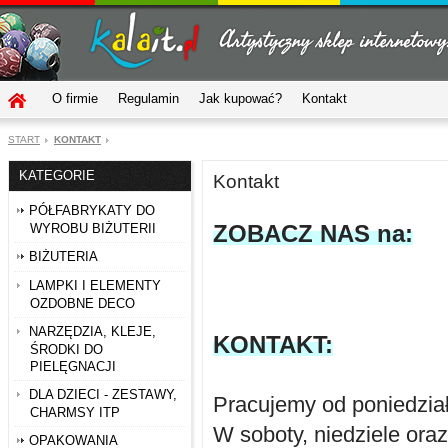
O firmie
Regulamin
Jak kupować?
Kontakt
START
KONTAKT
KATEGORIE
Kontakt
PÓŁFABRYKATY DO
ZOBACZ NAS na:
WYROBU BIŻUTERII
BIŻUTERIA
LAMPKI I ELEMENTY
OZDOBNE DECO
NARZĘDZIA, KLEJE,
KONTAKT:
ŚRODKI DO
PIELĘGNACJI
DLA DZIECI - ZESTAWY,
Pracujemy od poniedział
CHARMSY ITP
W soboty, niedziele oraz
OPAKOWANIA