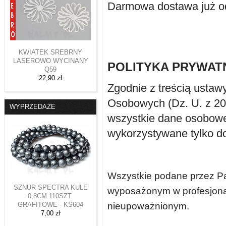
Darmowa dostawa już od
KWIATEK SREBRNY
LASEROWO WYCINANY
POLITYKA PRYWAT
Q59
22,90 zł
Zgodnie z treścią ustaw
Osobowych (Dz. U. z 2002
WYPRZEDAŻE
wszystkie dane osobowe
wykorzystywane tylko do
Wszystkie podane przez P
SZNUR SPECTRA KULE
wyposażonym w profesjona
0,8CM 110SZT.
GRAFITOWE - KS604
nieupoważnionym.
7,00 zł