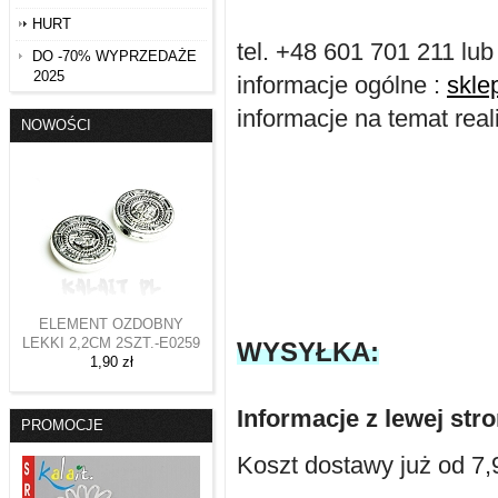
HURT
tel. +48 601 701 211 lu
DO -70% WYPRZEDAŻE
2025
informacje ogólne :
skle
informacje na temat rea
NOWOŚCI
ELEMENT OZDOBNY
LEKKI 2,2CM 2SZT.-E0259
WYSYŁKA:
1,90 zł
Informacje z lewej str
PROMOCJE
Koszt dostawy już od 7,9