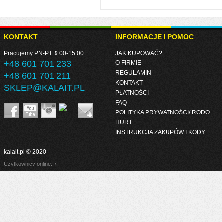
KONTAKT
INFORMACJE I POMOC
Pracujemy PN-PT: 9.00-15.00
JAK KUPOWAĆ?
+48 601 701 233
O FIRMIE
REGULAMIN
+48 601 701 211
KONTAKT
SKLEP@KALAIT.PL
PŁATNOŚCI
FAQ
POLITYKA PRYWATNOŚCI/ RODO
HURT
INSTRUKCJA ZAKUPÓW I KODY
kalait.pl © 2020
Użytkownicy online: 7