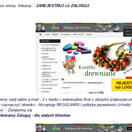
ze strony `klikamy` -
ZAREJESTRUJ
lub
ZALOGUJ
jemy swój adres e-mail , 2 x hasło + ewentualnie Kod z obrazka (zabezpi
y zaznaczyć okienko - Akceptuję REGULAMIN i politykę prywatności (chodzi
my` - Zarejestruj się
ybieramy Zaloguj - dla stałych klientów