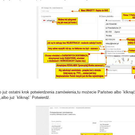
to już ostatni krok potwierdzenia zamówienia,tu możecie Państwo albo `klkn
albo już `kliknąć` Potwierdź.