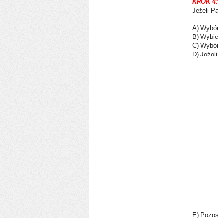
KROK
4:
Jeżeli P
A) Wybór
B) Wybie
C) Wybór
D) Jeżel
E) Pozos