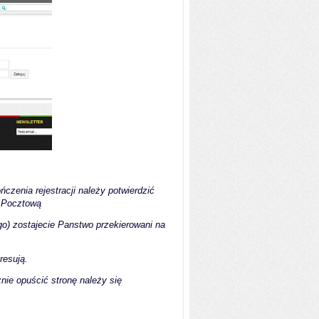
czenia rejestracji należy potwierdzić
ę Pocztową
go) zostajecie Panstwo przekierowani na
resują.
ie opuścić stronę należy się