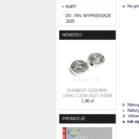
a. Na gór
HURT
DO -70% WYPRZEDAŻE
2025
NOWOŚCI
ELEMENT OZDOBNY
LEKKI 2,2CM 2SZT.-E0259
1,90 zł
b. Wpisu
c. Należ
d.
`klika
PROMOCJE
e. lub w