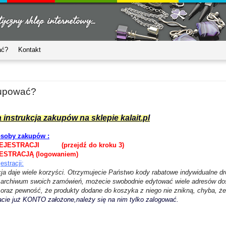
ać?
Kontakt
upować?
 instrukcja zakupów na sklepie kalait.pl
osoby zakupów :
 REJESTRACJI (przejdź do kroku 3)
JESTRACJĄ (logowaniem)
estracji:
cja daje wiele korzyści. Otrzymujecie Państwo kody rabatowe indywidualne 
archiwum swoich zamówień, możecie swobodnie edytować wiele adresów do
 oraz pewność, że produkty dodane do koszyka z niego nie znikną, chyba, ż
acie już KONTO założone,należy się na nim tylko zalogować.