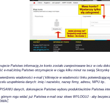
mujecie Państwo informację,że konto zostało zarejestrowane lecz w celu dokoń
ć e-mail,którą Państwo otrzymujecie w ciągu kilku minut na swoją Skrzynk
twierdzeniu wiadomości e-mail ( kliknięcie w wiadomości linku potwierdzające
celu uzupełnienia danych: imię i nazwisko, nazwy firmy, adresu, NIPU itp..
APISANIU danych,
dokonujecie Państwo wyboru produktów,które Państwa inte
górnym rogu widać już Państwa e-mail oraz słowo WYLOGUJ - aby bezpieczn
OWAĆ