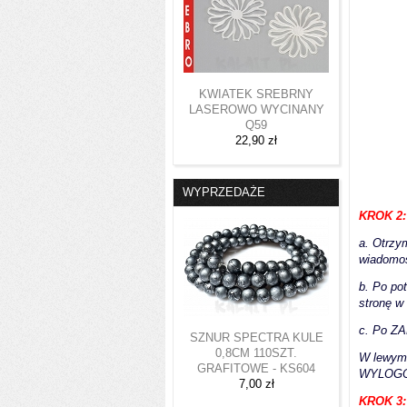
KWIATEK SREBRNY
LASEROWO WYCINANY
Q59
22,90 zł
WYPRZEDAŻE
KROK 2:
a. Otrzy
wiadomoś
b. Po po
stronę w 
c. Po Z
SZNUR SPECTRA KULE
0,8CM 110SZT.
W lewym 
GRAFITOWE - KS604
WYLOG
7,00 zł
KROK
3: