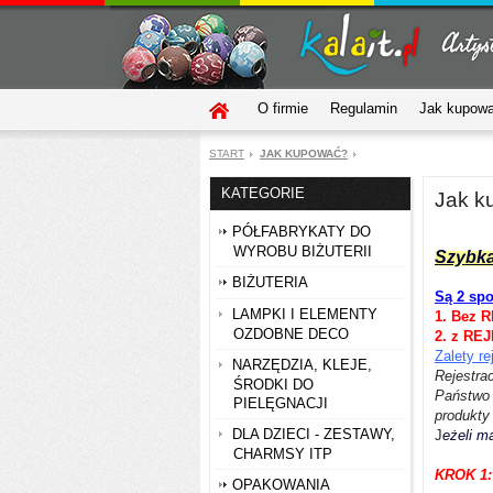
O firmie
Regulamin
Jak kupow
START
JAK KUPOWAĆ?
KATEGORIE
Jak k
PÓŁFABRYKATY DO
WYROBU BIŻUTERII
Szybka
BIŻUTERIA
Są 2 sp
LAMPKI I ELEMENTY
1. Bez
OZDOBNE DECO
2. z RE
Zalety rej
NARZĘDZIA, KLEJE,
Rejestra
ŚRODKI DO
Państwo 
PIELĘGNACJI
produkty
DLA DZIECI - ZESTAWY,
J
eżeli m
CHARMSY ITP
KROK 1:
OPAKOWANIA