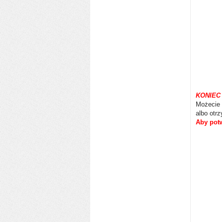
KONIE
Możecie 
albo otrz
Aby potw