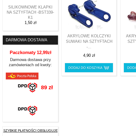
SILIKOWNOWE KLAPKI
NA SZTYFTACH -BST339-
K1
1,50 zł
AKRYLOWE KOLCZYKI
AKR
DARMOWA DOSTAWA
SUWAKI NA SZTYFTACH
SZT
-...
Paczkomaty 12,99zł
4,90 zł
Darmowa dostawa przy
zamówieniach od kwoty:
DODAJ DO KOSZYKA
DODA
89 zł
SZYBKIE PŁATNOŚCI OBSŁUGUJE