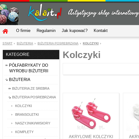
O firmie
Regulamin
Jak kupować?
Kontakt
START
BIŻUTERIA
BIŻUTERIA POSREBRZANA
KOLCZYKI
Kolczyki
KATEGORIE
PÓŁFABRYKATY DO
WYROBU BIŻUTERII
BIŻUTERIA
BIŻUTERIA ZE SREBRA
BIŻUTERIA POSREBRZANA
KOLCZYKI
BRANSOLETKI
NASZYJNIKI/WISIORY
KOMPLETY
AKRYLOWE KOLCZYKI
AKR