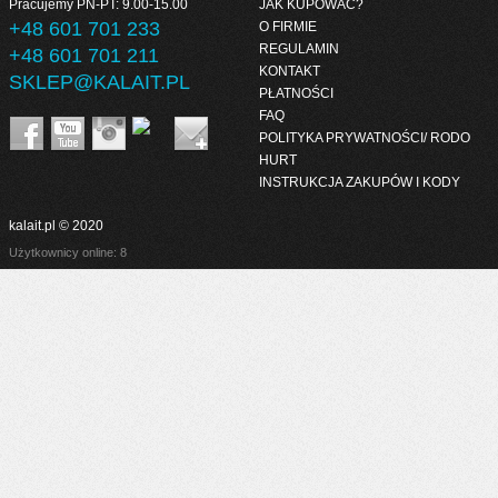
Pracujemy PN-PT: 9.00-15.00
JAK KUPOWAĆ?
+48 601 701 233
O FIRMIE
REGULAMIN
+48 601 701 211
KONTAKT
SKLEP@KALAIT.PL
PŁATNOŚCI
FAQ
POLITYKA PRYWATNOŚCI/ RODO
HURT
INSTRUKCJA ZAKUPÓW I KODY
kalait.pl © 2020
Użytkownicy online: 8