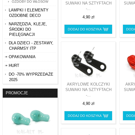
OZDOBY DO WŁOSÓW
SUWAKI NA SZTYFTACH
SUWA
-...
LAMPKI I ELEMENTY
OZDOBNE DECO
4,90 zł
NARZĘDZIA, KLEJE,
ŚRODKI DO
DODAJ DO KOSZYKA
DODA
PIELĘGNACJI
DLA DZIECI - ZESTAWY,
CHARMSY ITP
OPAKOWANIA
HURT
DO -70% WYPRZEDAŻE
2025
AKRYLOWE KOLCZYKI
AKR
SUWAKI NA SZTYFTACH
SUWA
PROMOCJE
-...
4,90 zł
DODAJ DO KOSZYKA
DODA