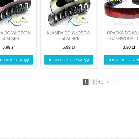
RA DO WŁOSÓW
KLAMRA DO WŁOSÓW
OPASKA DO W
8,5CM SP4
8,5CM SP5
CZERWONA - 
6,99 zł
6,99 zł
3,90 zł
 DO KOSZYKA
DODAJ DO KOSZYKA
DODAJ DO KOSZY
1
2
z 2