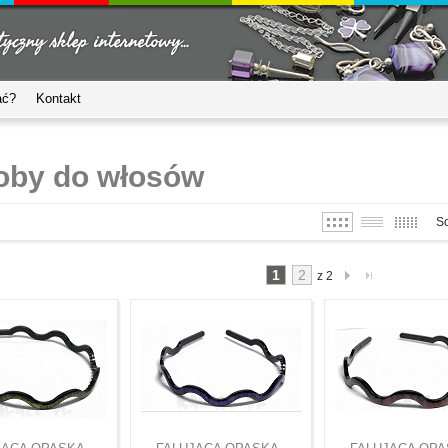
ać?
Kontakt
oby do włosów
So
1
2
z 2