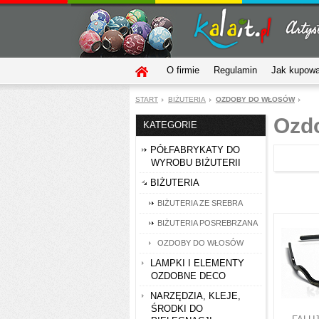
O firmie
Regulamin
Jak kupow
START
BIŻUTERIA
OZDOBY DO WŁOSÓW
Ozd
KATEGORIE
PÓŁFABRYKATY DO
WYROBU BIŻUTERII
BIŻUTERIA
BIŻUTERIA ZE SREBRA
BIŻUTERIA POSREBRZANA
OZDOBY DO WŁOSÓW
LAMPKI I ELEMENTY
OZDOBNE DECO
NARZĘDZIA, KLEJE,
ŚRODKI DO