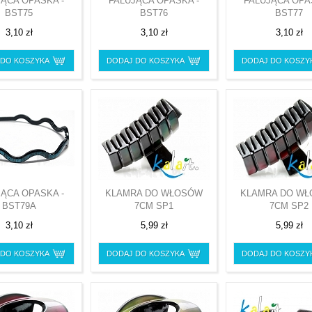
JĄCA OPASKA -
FALUJĄCA OPASKA -
FALUJĄCA OPA
BST75
BST76
BST77
3,10 zł
3,10 zł
3,10 zł
 DO KOSZYKA
DODAJ DO KOSZYKA
DODAJ DO KOSZY
JĄCA OPASKA -
KLAMRA DO WŁOSÓW
KLAMRA DO W
BST79A
7CM SP1
7CM SP2
3,10 zł
5,99 zł
5,99 zł
 DO KOSZYKA
DODAJ DO KOSZYKA
DODAJ DO KOSZY