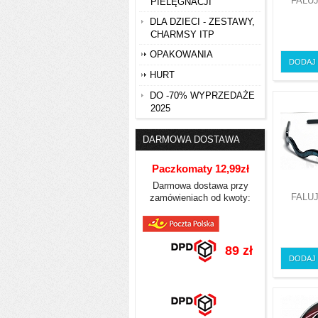
FALU
PIELĘGNACJI
DLA DZIECI - ZESTAWY,
CHARMSY ITP
OPAKOWANIA
DODAJ
HURT
DO -70% WYPRZEDAŻE
2025
DARMOWA DOSTAWA
Paczkomaty 12,99zł
Darmowa dostawa przy
FALU
zamówieniach od kwoty:
89 zł
DODAJ