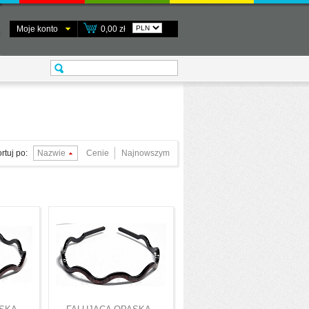
Moje konto
0,00 zł
rtuj po:
Nazwie
Cenie
Najnowszym