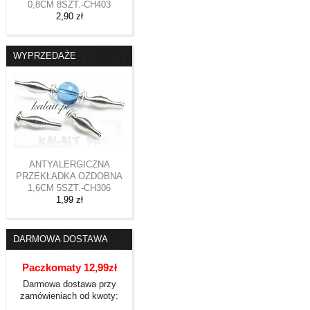
0,8CM 8SZT.-CH403
2,90 zł
WYPRZEDAŻE
ANTYALERGICZNA
PRZEKŁADKA OZDOBNA
1,6CM 5SZT.-CH306
1,99 zł
DARMOWA DOSTAWA
Paczkomaty 12,99zł
Darmowa dostawa przy
zamówieniach od kwoty: