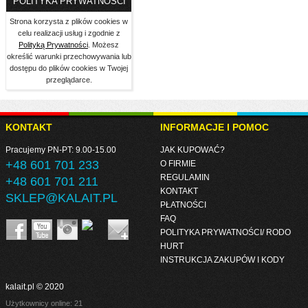
POLITYKA PRYWATNOŚCI
Strona korzysta z plików cookies w
celu realizacji usług i zgodnie z
Polityką Prywatności
. Możesz
określić warunki przechowywania lub
dostępu do plików cookies w Twojej
przeglądarce.
KONTAKT
INFORMACJE I POMOC
Pracujemy PN-PT: 9.00-15.00
JAK KUPOWAĆ?
+48 601 701 233
O FIRMIE
REGULAMIN
+48 601 701 211
KONTAKT
SKLEP@KALAIT.PL
PŁATNOŚCI
FAQ
POLITYKA PRYWATNOŚCI/ RODO
HURT
INSTRUKCJA ZAKUPÓW I KODY
kalait.pl © 2020
Użytkownicy online: 21