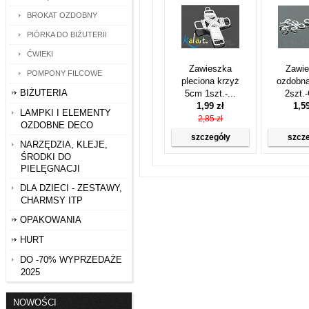
BROKAT OZDOBNY
PIÓRKA DO BIŻUTERII
ĆWIEKI
Zawieszka
Zawi
POMPONY FILCOWE
pleciona krzyż
ozdobn
BIŻUTERIA
5cm 1szt.-...
2szt.
1,99 zł
1,5
LAMPKI I ELEMENTY
2,85 zł
OZDOBNE DECO
szczegóły
szcz
NARZĘDZIA, KLEJE,
ŚRODKI DO
PIELĘGNACJI
DLA DZIECI - ZESTAWY,
CHARMSY ITP
OPAKOWANIA
HURT
DO -70% WYPRZEDAŻE
2025
NOWOŚCI