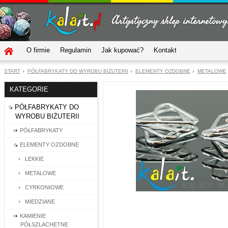
O firmie
Regulamin
Jak kupować?
Kontakt
START
PÓŁFABRYKATY DO WYROBU BIŻUTERII
ELEMENTY OZDOBNE
METALOWE
KATEGORIE
PÓŁFABRYKATY DO
WYROBU BIŻUTERII
PÓŁFABRYKATY
ELEMENTY OZDOBNE
LEKKIE
METALOWE
CYRKONIOWE
MIEDZIANE
KAMIENIE
PÓŁSZLACHETNE