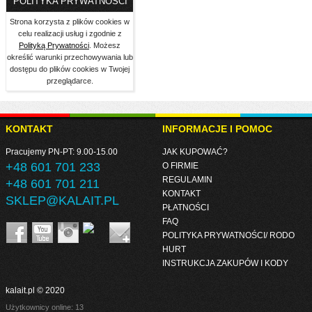
POLITYKA PRYWATNOŚCI
Strona korzysta z plików cookies w
celu realizacji usług i zgodnie z
Polityką Prywatności
. Możesz
określić warunki przechowywania lub
dostępu do plików cookies w Twojej
przeglądarce.
KONTAKT
INFORMACJE I POMOC
Pracujemy PN-PT: 9.00-15.00
JAK KUPOWAĆ?
+48 601 701 233
O FIRMIE
REGULAMIN
+48 601 701 211
KONTAKT
SKLEP@KALAIT.PL
PŁATNOŚCI
FAQ
POLITYKA PRYWATNOŚCI/ RODO
HURT
INSTRUKCJA ZAKUPÓW I KODY
kalait.pl © 2020
Użytkownicy online: 13