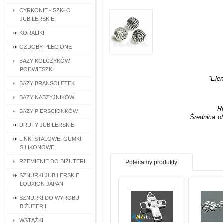
CYRKONIE - SZKŁO
JUBILERSKIE
KORALIKI
OZDOBY PLECIONE
BAZY KOLCZYKÓW,
PODWIESZKI
"Ele
BAZY BRANSOLETEK
BAZY NASZYJNIKÓW
R
BAZY PIERŚCIONKÓW
Średnica o
DRUTY JUBILERSKIE
LINKI STALOWE, GUMKI
SILIKONOWE
RZEMIENIE DO BIŻUTERII
Polecamy produkty
SZNURKI JUBILERSKIE
LOUXION JAPAN
SZNURKI DO WYROBU
BIŻUTERII
WSTĄŻKI