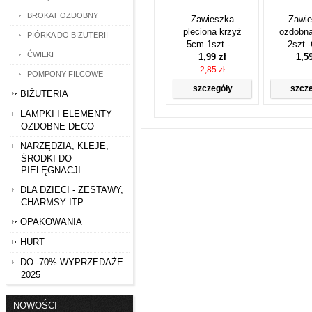
BROKAT OZDOBNY
Zawieszka
Zawi
pleciona krzyż
ozdobn
PIÓRKA DO BIŻUTERII
5cm 1szt.-...
2szt.
ĆWIEKI
1,99 zł
1,5
2,85 zł
POMPONY FILCOWE
szczegóły
szcz
BIŻUTERIA
LAMPKI I ELEMENTY
OZDOBNE DECO
NARZĘDZIA, KLEJE,
ŚRODKI DO
PIELĘGNACJI
DLA DZIECI - ZESTAWY,
CHARMSY ITP
OPAKOWANIA
HURT
DO -70% WYPRZEDAŻE
2025
NOWOŚCI