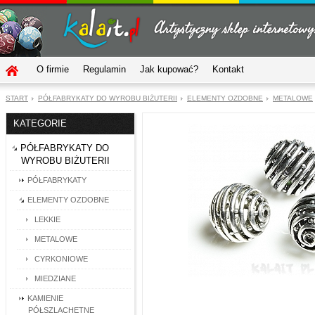
O firmie
Regulamin
Jak kupować?
Kontakt
START
PÓŁFABRYKATY DO WYROBU BIŻUTERII
ELEMENTY OZDOBNE
METALOWE
KATEGORIE
PÓŁFABRYKATY DO
WYROBU BIŻUTERII
PÓŁFABRYKATY
ELEMENTY OZDOBNE
LEKKIE
METALOWE
CYRKONIOWE
MIEDZIANE
KAMIENIE
PÓŁSZLACHETNE