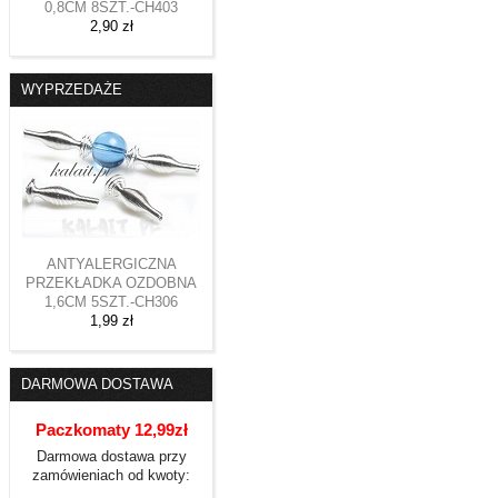
0,8CM 8SZT.-CH403
2,90 zł
WYPRZEDAŻE
ANTYALERGICZNA
PRZEKŁADKA OZDOBNA
1,6CM 5SZT.-CH306
1,99 zł
DARMOWA DOSTAWA
Paczkomaty 12,99zł
Darmowa dostawa przy
zamówieniach od kwoty: