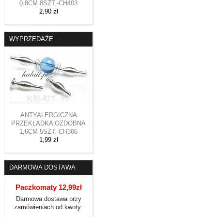
0,8CM 8SZT.-CH403
2,90 zł
WYPRZEDAŻE
ANTYALERGICZNA
PRZEKŁADKA OZDOBNA
1,6CM 5SZT.-CH306
1,99 zł
DARMOWA DOSTAWA
Paczkomaty 12,99zł
Darmowa dostawa przy
zamówieniach od kwoty: