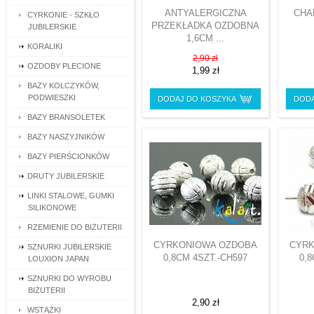
ANTYALERGICZNA
CHA
CYRKONIE - SZKŁO
PRZEKŁADKA OZDOBNA
JUBILERSKIE
1,6CM ...
KORALIKI
2,90 zł
OZDOBY PLECIONE
1,99 zł
BAZY KOLCZYKÓW,
PODWIESZKI
DODAJ DO KOSZYKA
DODA
BAZY BRANSOLETEK
BAZY NASZYJNIKÓW
BAZY PIERŚCIONKÓW
DRUTY JUBILERSKIE
LINKI STALOWE, GUMKI
SILIKONOWE
RZEMIENIE DO BIŻUTERII
CYRKONIOWA OZDOBA
CYRK
SZNURKI JUBILERSKIE
0,8CM 4SZT.-CH597
0,
LOUXION JAPAN
SZNURKI DO WYROBU
BIŻUTERII
2,90 zł
WSTĄŻKI