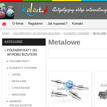
O firmie
Regulamin
Jak kupować?
Kontakt
START
PÓŁFABRYKATY DO WYROBU BIŻUTERII
ELEMENTY OZDOBNE
METALOWE
Metalowe
KATEGORIE
PÓŁFABRYKATY DO
WYROBU BIŻUTERII
PÓŁFABRYKATY
ELEMENTY OZDOBNE
LEKKIE
METALOWE
CYRKONIOWE
MIEDZIANE
KAMIENIE
PÓŁSZLACHETNE