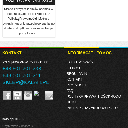
POLITYKA PRYWATNOŚCI
Strona korzysta z plików cookies w
celu realizacji usług i zgodnie z
Polityką Prywatności
. Możesz
określić warunki przechowywania lub
dostępu do plików cookies w Twojej
przeglądarce.
KONTAKT
INFORMACJE I POMOC
Pracujemy PN-PT: 9.00-15.00
JAK KUPOWAĆ?
+48 601 701 233
O FIRMIE
REGULAMIN
+48 601 701 211
KONTAKT
SKLEP@KALAIT.PL
PŁATNOŚCI
FAQ
POLITYKA PRYWATNOŚCI/ RODO
HURT
INSTRUKCJA ZAKUPÓW I KODY
kalait.pl © 2020
Użytkownicy online: 35