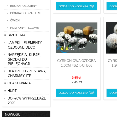
BROKAT OZDOBNY
DODAJ DO KOSZYKA
DODA
PIÓRKA DO BIŻUTERII
ĆWIEKI
POMPONY FILCOWE
BIŻUTERIA
LAMPKI I ELEMENTY
OZDOBNE DECO
NARZĘDZIA, KLEJE,
ŚRODKI DO
CYRKONIOWA OZDOBA
CYRK
PIELĘGNACJI
1,0CM 4SZT.-CH586
1,
DLA DZIECI - ZESTAWY,
CHARMSY ITP
2,85 zł
2,45 zł
OPAKOWANIA
HURT
DODAJ DO KOSZYKA
DODA
DO -70% WYPRZEDAŻE
2025
NOWOŚCI