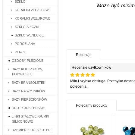
SZKŁO
Może być minima
KORALIKI VELVETOWE
KORALIKI WELUROWE
SZKŁO SIECZKI
SZKŁO WENECKIE
PORCELANA
PERŁY
Recenzje
OZDOBY PLECIONE
Recenzje użytkowników
BAZY KOLCZYKÓW,
PODWIESZKI
Miła i szybka obsługa. Przesyłka dota
BAZY BRANSOLETEK
polecenia.
BAZY NASZYJNIKÓW
BAZY PIERŚCIONKÓW
Polecamy produkty
DRUTY JUBILERSKIE
LINKI STALOWE, GUMKI
SILIKONOWE
RZEMIENIE DO BIŻUTERII