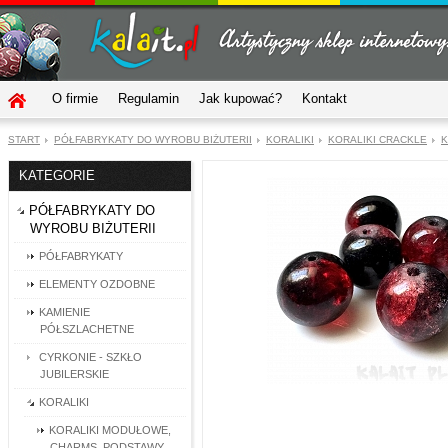
O firmie
Regulamin
Jak kupować?
Kontakt
START
PÓŁFABRYKATY DO WYROBU BIŻUTERII
KORALIKI
KORALIKI CRACKLE
K
KATEGORIE
PÓŁFABRYKATY DO
WYROBU BIŻUTERII
PÓŁFABRYKATY
ELEMENTY OZDOBNE
KAMIENIE
PÓŁSZLACHETNE
CYRKONIE - SZKŁO
JUBILERSKIE
KORALIKI
KORALIKI MODUŁOWE,
CHARMS, PODSTAWY