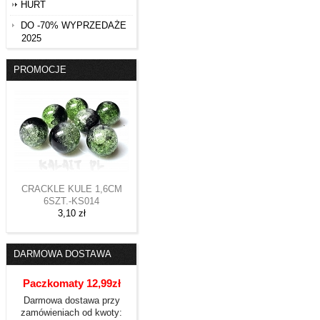
HURT
DO -70% WYPRZEDAŻE
2025
PROMOCJE
CRACKLE KULE 1,6CM
6SZT.-KS014
3,10 zł
DARMOWA DOSTAWA
Paczkomaty 12,99zł
Darmowa dostawa przy
zamówieniach od kwoty: