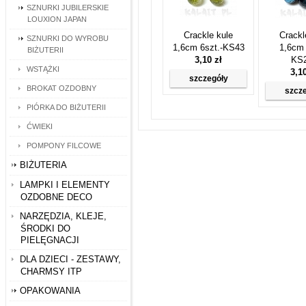
SZNURKI JUBILERSKIE
LOUXION JAPAN
Crackle kule
Crackl
SZNURKI DO WYROBU
1,6cm 6szt.-KS43
1,6cm 
BIŻUTERII
3,10 zł
KS
WSTĄŻKI
3,1
szczegóły
BROKAT OZDOBNY
szcz
PIÓRKA DO BIŻUTERII
ĆWIEKI
POMPONY FILCOWE
BIŻUTERIA
LAMPKI I ELEMENTY
OZDOBNE DECO
NARZĘDZIA, KLEJE,
ŚRODKI DO
PIELĘGNACJI
DLA DZIECI - ZESTAWY,
CHARMSY ITP
OPAKOWANIA