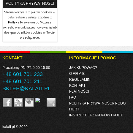
POLITYKA PRYWATNOŚCI
Strona korzysta z plików cookies w
celu realizacji usług i zgodnie z
Polityką Prywatności
. Możesz
określić warunki przechowywania lub
dostępu do plików cookies w Twojej
przeglądarce.
KONTAKT
INFORMACJE I POMOC
Pracujemy PN-PT: 9.00-15.00
JAK KUPOWAĆ?
+48 601 701 233
O FIRMIE
REGULAMIN
+48 601 701 211
KONTAKT
SKLEP@KALAIT.PL
PŁATNOŚCI
FAQ
POLITYKA PRYWATNOŚCI/ RODO
HURT
INSTRUKCJA ZAKUPÓW I KODY
kalait.pl © 2020