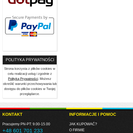
POLITYKA PRYWATNOŚCI
Strona korzysta z plików cookies w
celu realizacji usług i zgodnie z
Polityką Prywatności
. Możesz
określić warunki przechowywania lub
dostępu do plików cookies w Twojej
przeglądarce.
KONTAKT
INFORMACJE I POMOC
Pracujemy PN-PT: 9.00-15.00
JAK KUPOWAĆ?
+48 601 701 233
O FIRMIE