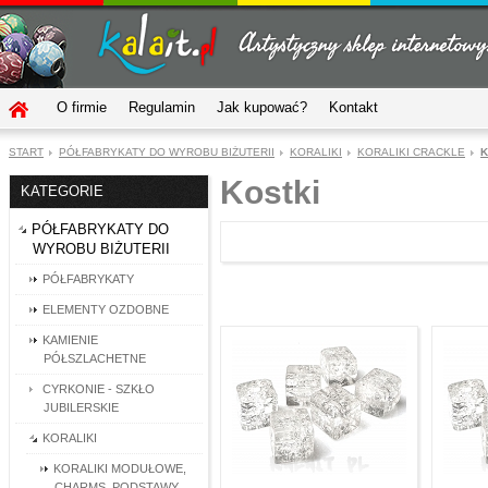
O firmie
Regulamin
Jak kupować?
Kontakt
START
PÓŁFABRYKATY DO WYROBU BIŻUTERII
KORALIKI
KORALIKI CRACKLE
K
Kostki
KATEGORIE
PÓŁFABRYKATY DO
WYROBU BIŻUTERII
PÓŁFABRYKATY
ELEMENTY OZDOBNE
KAMIENIE
PÓŁSZLACHETNE
CYRKONIE - SZKŁO
JUBILERSKIE
KORALIKI
KORALIKI MODUŁOWE,
CHARMS, PODSTAWY