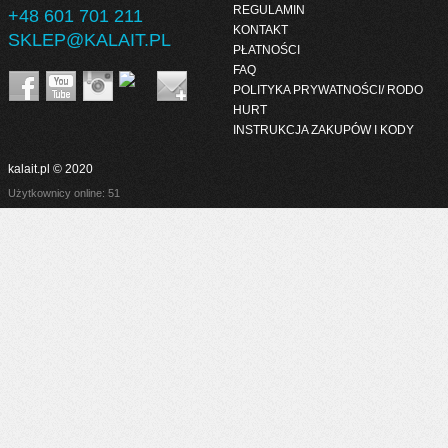
REGULAMIN
+48 601 701 211
KONTAKT
SKLEP@KALAIT.PL
PŁATNOŚCI
FAQ
POLITYKA PRYWATNOŚCI/ RODO
HURT
INSTRUKCJA ZAKUPÓW I KODY
kalait.pl © 2020
Użytkownicy online: 51