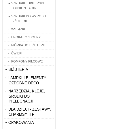
SZNURKI JUBILERSKIE
LOUXION JAPAN
SZNURKI DO WYROBU
BIŻUTERII
WSTĄŻKI
BROKAT OZDOBNY
PIÓRKA DO BIŻUTERII
ĆWIEKI
POMPONY FILCOWE
BIŻUTERIA
LAMPKI I ELEMENTY
OZDOBNE DECO
NARZĘDZIA, KLEJE,
ŚRODKI DO
PIELĘGNACJI
DLA DZIECI - ZESTAWY,
CHARMSY ITP
OPAKOWANIA