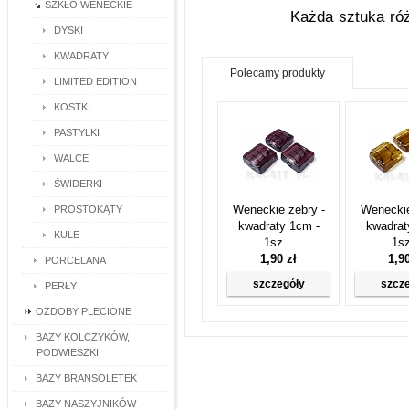
SZKŁO WENECKIE
Każda sztuka róż
DYSKI
KWADRATY
Polecamy produkty
LIMITED EDITION
KOSTKI
PASTYLKI
WALCE
ŚWIDERKI
Weneckie zebry -
Weneckie
PROSTOKĄTY
kwadraty 1cm -
kwadrat
KULE
1sz...
1sz
1,90 zł
1,9
PORCELANA
szczegóły
szcz
PERŁY
OZDOBY PLECIONE
BAZY KOLCZYKÓW,
PODWIESZKI
BAZY BRANSOLETEK
BAZY NASZYJNIKÓW