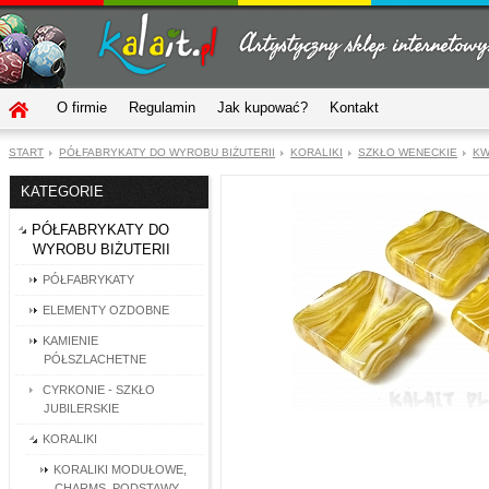
O firmie
Regulamin
Jak kupować?
Kontakt
START
PÓŁFABRYKATY DO WYROBU BIŻUTERII
KORALIKI
SZKŁO WENECKIE
KW
KATEGORIE
PÓŁFABRYKATY DO
WYROBU BIŻUTERII
PÓŁFABRYKATY
ELEMENTY OZDOBNE
KAMIENIE
PÓŁSZLACHETNE
CYRKONIE - SZKŁO
JUBILERSKIE
KORALIKI
KORALIKI MODUŁOWE,
CHARMS, PODSTAWY