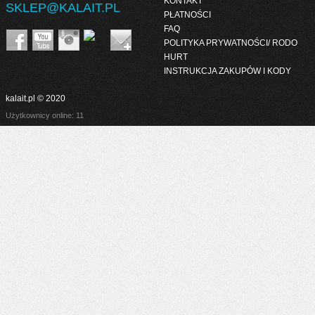
KONTAKT
SKLEP@KALAIT.PL
PŁATNOŚCI
FAQ
POLITYKA PRYWATNOŚCI/ RODO
HURT
INSTRUKCJA ZAKUPÓW I KODY
kalait.pl © 2020
Użytkownicy online: 11