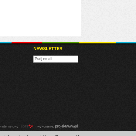
NEWSLETTER
.
projekt
www
pl
p internetowy
:
wykonanie: