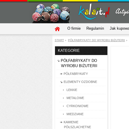
O firmie
Regulamin
Jak kupow
START
PÓŁFABRYKATY DO WYROBU BIŻUTERII
KATEGORIE
PÓŁFABRYKATY DO
WYROBU BIŻUTERII
PÓŁFABRYKATY
ELEMENTY OZDOBNE
LEKKIE
METALOWE
CYRKONIOWE
MIEDZIANE
KAMIENIE
PÓŁSZLACHETNE