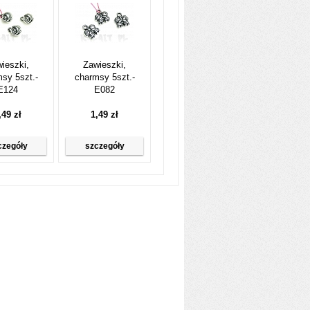
ieszki,
Zawieszki,
sy 5szt.-
charmsy 5szt.-
E124
E082
,49 zł
1,49 zł
czegóły
szczegóły