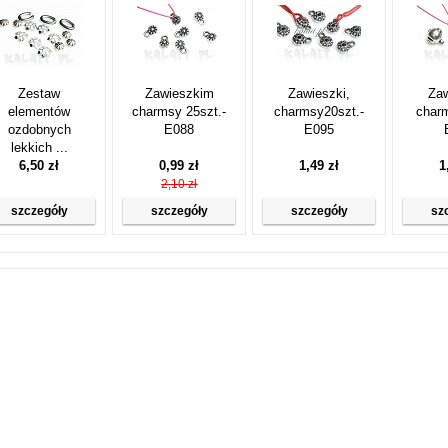
Zestaw
Zawieszkim
Zawieszki,
Zaw
elementów
charmsy 25szt.-
charmsy20szt.-
charm
ozdobnych
E088
E095
lekkich ...
6,50 zł
0,99 zł
1,49 zł
1
2,10 zł
szczegóły
szczegóły
szczegóły
sz