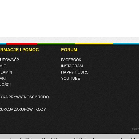
ORMACJE I POMOC
FORUM
KUPOWAĆ?
FACEBOOK
MIE
INSTAGRAM
LAMIN
HAPPY HOURS
AKT
YOU TUBE
NOŚCI
TYKA PRYWATNOŚCI/ RODO
T
RUKCJA ZAKUPÓW I KODY
skle