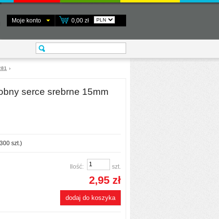
Moje konto
0,00 zł
281
obny serce srebrne 15mm
300
szt.)
Ilość:
szt.
2,95 zł
dodaj do koszyka