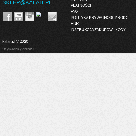
SKLEP@KALAIT.PL
PŁATNOŚCI
FAQ
POLITYKA PRYWATNOŚCI/ RODO
HURT
INSTRUKCJA ZAKUPÓW I KODY
kalait.pl © 2020
Użytkownicy online: 18