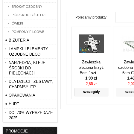
BROKAT OZDOBNY
PIÓRKA DO BIŻUTERII
Polecamy produkty
ĆWIEKI
POMPONY FILCOWE
BIŻUTERIA
LAMPKI I ELEMENTY
OZDOBNE DECO
Zawieszka
Zawi
NARZĘDZIA, KLEJE,
pleciona krzyż
ozdobna 
ŚRODKI DO
5cm 1szt.-...
5cm-C
PIELĘGNACJI
1,99 zł
1,4
DLA DZIECI - ZESTAWY,
2,85 zł
2,00
CHARMSY ITP
szczegóły
szcz
OPAKOWANIA
HURT
DO -70% WYPRZEDAŻE
2025
PROMOCJE