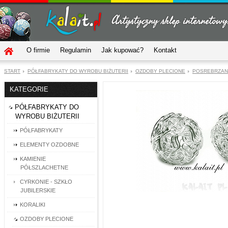
O firmie
Regulamin
Jak kupować?
Kontakt
START
PÓŁFABRYKATY DO WYROBU BIŻUTERII
OZDOBY PLECIONE
POSREBRZAN
KATEGORIE
PÓŁFABRYKATY DO
WYROBU BIŻUTERII
PÓŁFABRYKATY
ELEMENTY OZDOBNE
KAMIENIE
PÓŁSZLACHETNE
CYRKONIE - SZKŁO
JUBILERSKIE
KORALIKI
OZDOBY PLECIONE