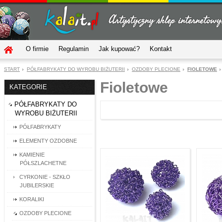
O firmie
Regulamin
Jak kupować?
Kontakt
START
PÓŁFABRYKATY DO WYROBU BIŻUTERII
OZDOBY PLECIONE
FIOLETOWE
Fioletowe
KATEGORIE
PÓŁFABRYKATY DO
WYROBU BIŻUTERII
PÓŁFABRYKATY
ELEMENTY OZDOBNE
KAMIENIE
PÓŁSZLACHETNE
CYRKONIE - SZKŁO
JUBILERSKIE
KORALIKI
OZDOBY PLECIONE