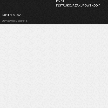
HURT
INSTRUKCJA ZAKUPÓW I KODY
kalait.pl © 2020
Użytkownicy online: 8