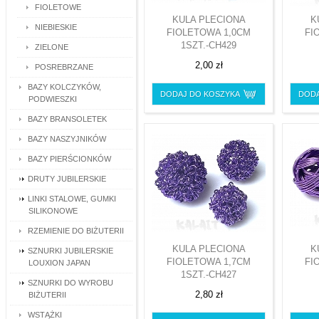
FIOLETOWE
KULA PLECIONA
K
NIEBIESKIE
FIOLETOWA 1,0CM
FI
1SZT.-CH429
ZIELONE
2,00 zł
POSREBRZANE
BAZY KOLCZYKÓW,
DODAJ DO KOSZYKA
DODA
PODWIESZKI
BAZY BRANSOLETEK
BAZY NASZYJNIKÓW
BAZY PIERŚCIONKÓW
DRUTY JUBILERSKIE
LINKI STALOWE, GUMKI
SILIKONOWE
RZEMIENIE DO BIŻUTERII
KULA PLECIONA
K
SZNURKI JUBILERSKIE
FIOLETOWA 1,7CM
FI
LOUXION JAPAN
1SZT.-CH427
SZNURKI DO WYROBU
2,80 zł
BIŻUTERII
WSTĄŻKI