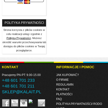
POLITYKA PRYWATNOŚCI
Strona korzysta z plików cookies w
celu realizacji usług i zgodnie z
Polityką Prywatności
. Możesz
określić warunki przechowywania lub
dostępu do plików cookies w Twojej
przeglądarce.
KONTAKT
INFORMACJE I POMOC
Pracujemy PN-PT: 9.00-15.00
JAK KUPOWAĆ?
+48 601 701 233
O FIRMIE
REGULAMIN
+48 601 701 211
KONTAKT
SKLEP@KALAIT.PL
PŁATNOŚCI
FAQ
POLITYKA PRYWATNOŚCI/ RODO