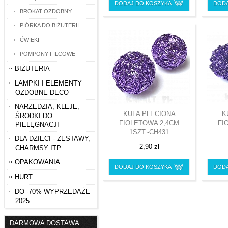
DODAJ DO KOSZYKA
DODA
BROKAT OZDOBNY
PIÓRKA DO BIŻUTERII
ĆWIEKI
POMPONY FILCOWE
BIŻUTERIA
LAMPKI I ELEMENTY
OZDOBNE DECO
NARZĘDZIA, KLEJE,
KULA PLECIONA
K
ŚRODKI DO
FIOLETOWA 2,4CM
FI
PIELĘGNACJI
1SZT.-CH431
DLA DZIECI - ZESTAWY,
2,90 zł
CHARMSY ITP
OPAKOWANIA
DODAJ DO KOSZYKA
DODA
HURT
DO -70% WYPRZEDAŻE
2025
DARMOWA DOSTAWA