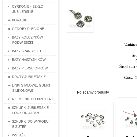
CYRKONIE - SZKŁO
JUBILERSKIE
KORALIKI
OZDOBY PLECIONE
BAZY KOLCZYKÓW,
PODWIESZKI
"Lekki
BAZY BRANSOLETEK
Śr
BAZY NASZYJNIKÓW
Średnica
BAZY PIERŚCIONKÓW
DRUTY JUBILERSKIE
Cena 1
LINKI STALOWE, GUMKI
SILIKONOWE
Polecamy produkty
RZEMIENIE DO BIŻUTERII
SZNURKI JUBILERSKIE
LOUXION JAPAN
SZNURKI DO WYROBU
BIŻUTERII
WSTĄŻKI