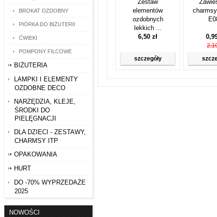
Zestaw
Zawie
elementów
charmsy
BROKAT OZDOBNY
ozdobnych
E0
PIÓRKA DO BIŻUTERII
lekkich ...
6,50 zł
0,9
ĆWIEKI
2,10
POMPONY FILCOWE
szczegóły
szcz
BIŻUTERIA
LAMPKI I ELEMENTY
OZDOBNE DECO
NARZĘDZIA, KLEJE,
ŚRODKI DO
PIELĘGNACJI
DLA DZIECI - ZESTAWY,
CHARMSY ITP
OPAKOWANIA
HURT
DO -70% WYPRZEDAŻE
2025
NOWOŚCI