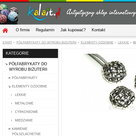
O firmie
Regulamin
Jak kupować?
Kontakt
START
PÓŁFABRYKATY DO WYROBU BIŻUTERII
ELEMENTY OZDOBNE
LEKKIE
E
KATEGORIE
PÓŁFABRYKATY DO
WYROBU BIŻUTERII
PÓŁFABRYKATY
ELEMENTY OZDOBNE
LEKKIE
METALOWE
CYRKONIOWE
MIEDZIANE
KAMIENIE
PÓŁSZLACHETNE