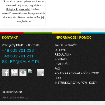
Strona korzysta z plików cookies w
celu realizacji usług i zgodnie z
Polityką Prywatności
. Możesz
określić warunki przechowywania lub
dostępu do plików cookies w Twojej
przeglądarce.
KONTAKT
INFORMACJE I POMOC
Pracujemy PN-PT: 9.00-15.00
JAK KUPOWAĆ?
+48 601 701 233
O FIRMIE
REGULAMIN
+48 601 701 211
KONTAKT
SKLEP@KALAIT.PL
PŁATNOŚCI
FAQ
POLITYKA PRYWATNOŚCI/ RODO
HURT
INSTRUKCJA ZAKUPÓW I KODY
kalait.pl © 2020
Użytkownicy online: 11