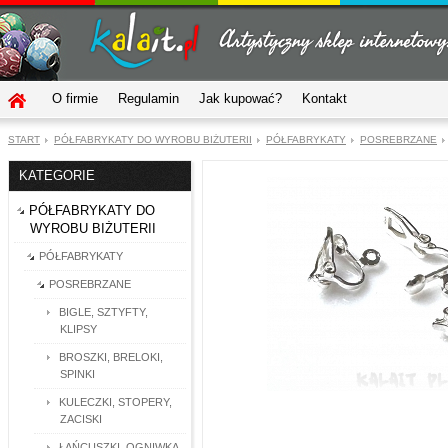
O firmie
Regulamin
Jak kupować?
Kontakt
START
PÓŁFABRYKATY DO WYROBU BIŻUTERII
PÓŁFABRYKATY
POSREBRZANE
KATEGORIE
PÓŁFABRYKATY DO
WYROBU BIŻUTERII
PÓŁFABRYKATY
POSREBRZANE
BIGLE, SZTYFTY,
KLIPSY
BROSZKI, BRELOKI,
SPINKI
KULECZKI, STOPERY,
ZACISKI
ŁAŃCUSZKI, OGNIWKA