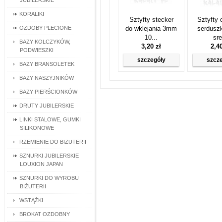
JUBILERSKIE
KORALIKI
Sztyfty stecker
Sztyfty
OZDOBY PLECIONE
do wklejania 3mm
serdusz
10...
sre
BAZY KOLCZYKÓW,
3,20 zł
2,4
PODWIESZKI
szczegóły
szcz
BAZY BRANSOLETEK
BAZY NASZYJNIKÓW
BAZY PIERŚCIONKÓW
DRUTY JUBILERSKIE
LINKI STALOWE, GUMKI
SILIKONOWE
RZEMIENIE DO BIŻUTERII
SZNURKI JUBILERSKIE
LOUXION JAPAN
SZNURKI DO WYROBU
BIŻUTERII
WSTĄŻKI
BROKAT OZDOBNY