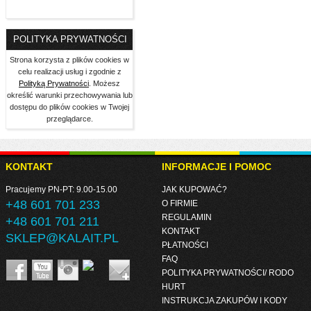
POLITYKA PRYWATNOŚCI
Strona korzysta z plików cookies w
celu realizacji usług i zgodnie z
Polityką Prywatności
. Możesz
określić warunki przechowywania lub
dostępu do plików cookies w Twojej
przeglądarce.
KONTAKT
INFORMACJE I POMOC
Pracujemy PN-PT: 9.00-15.00
JAK KUPOWAĆ?
+48 601 701 233
O FIRMIE
REGULAMIN
+48 601 701 211
KONTAKT
SKLEP@KALAIT.PL
PŁATNOŚCI
FAQ
POLITYKA PRYWATNOŚCI/ RODO
HURT
INSTRUKCJA ZAKUPÓW I KODY