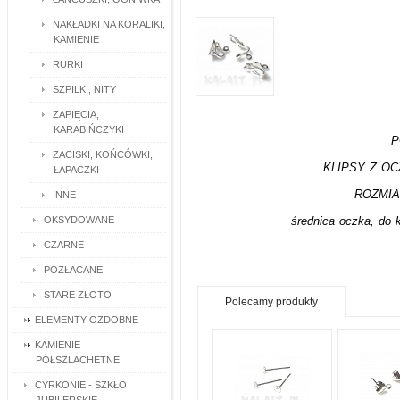
NAKŁADKI NA KORALIKI,
KAMIENIE
RURKI
SZPILKI, NITY
ZAPIĘCIA,
KARABIŃCZYKI
P
ZACISKI, KOŃCÓWKI,
KLIPSY Z O
ŁAPACZKI
ROZMIAR
INNE
OKSYDOWANE
średnica oczka, do
CZARNE
POZŁACANE
STARE ZŁOTO
Polecamy produkty
ELEMENTY OZDOBNE
KAMIENIE
PÓŁSZLACHETNE
CYRKONIE - SZKŁO