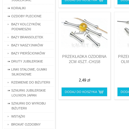
JUBILERSKIE
DODAJ DO KOSZYKA
DODA
KORALIKI
OZDOBY PLECIONE
BAZY KOLCZYKÓW,
PODWIESZKI
BAZY BRANSOLETEK
BAZY NASZYJNIKÓW
BAZY PIERŚCIONKÓW
PRZEKŁADKA OZDOBNA
PRZE
DRUTY JUBILERSKIE
2CM 4SZT.-CH158
OLIW
LINKI STALOWE, GUMKI
SILIKONOWE
2,49 zł
RZEMIENIE DO BIŻUTERII
SZNURKI JUBILERSKIE
DODAJ DO KOSZYKA
DODA
LOUXION JAPAN
SZNURKI DO WYROBU
BIŻUTERII
WSTĄŻKI
BROKAT OZDOBNY