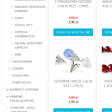
CYRKONIOWA OZDOBA
NAKŁ
0,8CM 8SZT.-CH403
KUL O
NAKŁADKI NA KORALIKI,
KAMIENIE
4,50 zł
RURKI
2,90 zł
SZPILKI, NITY
ZAPIĘCIA,
DODAJ DO KOSZYKA
DODA
KARABIŃCZYKI
ZACISKI, KOŃCÓWKI,
ŁAPACZKI
INNE
OKSYDOWANE
CZARNE
POZŁACANE
OZODBNE WIEŻE 1,5CM
PRZ
STARE ZŁOTO
6SZT.-CH175
1,2C
ELEMENTY OZDOBNE
KAMIENIE
1,80 zł
PÓŁSZLACHETNE
1,50 zł
CYRKONIE - SZKŁO