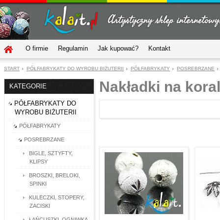
O firmie
Regulamin
Jak kupować?
Kontakt
START
PÓŁFABRYKATY DO WYROBU BIŻUTERII
PÓŁFABRYKATY
POSREBRZANE
Nakładki na koral
KATEGORIE
PÓŁFABRYKATY DO
WYROBU BIŻUTERII
PÓŁFABRYKATY
POSREBRZANE
BIGLE, SZTYFTY,
KLIPSY
BROSZKI, BRELOKI,
SPINKI
KULECZKI, STOPERY,
ZACISKI
ŁAŃCUSZKI, OGNIWKA