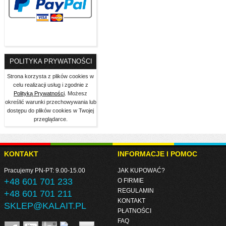
POLITYKA PRYWATNOŚCI
Strona korzysta z plików cookies w
celu realizacji usług i zgodnie z
Polityką Prywatności
. Możesz
określić warunki przechowywania lub
dostępu do plików cookies w Twojej
przeglądarce.
KONTAKT
INFORMACJE I POMOC
Pracujemy PN-PT: 9.00-15.00
JAK KUPOWAĆ?
+48 601 701 233
O FIRMIE
REGULAMIN
+48 601 701 211
KONTAKT
SKLEP@KALAIT.PL
PŁATNOŚCI
FAQ