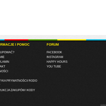
ORMACJE I POMOC
FORUM
KUPOWAĆ?
FACEBOOK
MIE
INSTAGRAM
LAMIN
HAPPY HOURS
AKT
YOU TUBE
NOŚCI
TYKA PRYWATNOŚCI/ RODO
T
RUKCJA ZAKUPÓW I KODY
skle