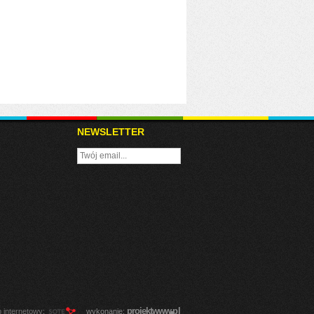
NEWSLETTER
.
projekt
www
pl
p internetowy
:
wykonanie: