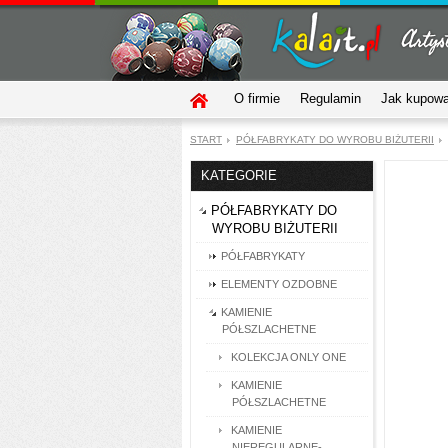
O firmie
Regulamin
Jak kupow
START
PÓŁFABRYKATY DO WYROBU BIŻUTERII
KATEGORIE
PÓŁFABRYKATY DO
WYROBU BIŻUTERII
PÓŁFABRYKATY
ELEMENTY OZDOBNE
KAMIENIE
PÓŁSZLACHETNE
KOLEKCJA ONLY ONE
KAMIENIE
PÓŁSZLACHETNE
KAMIENIE
NIEREGULARNE-