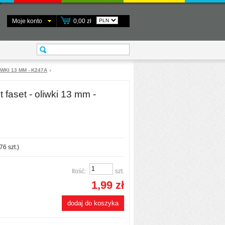
Moje konto
0,00 zł
WKI 13 MM - K247A
 faset - oliwki 13 mm -
76
szt.)
Ilość:
szt.
1,99 zł
dodaj do koszyka