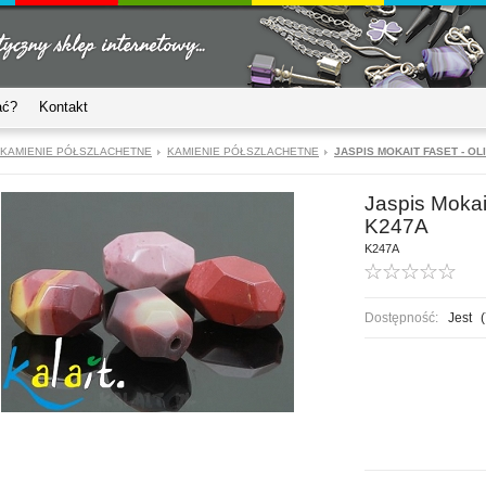
ać?
Kontakt
KAMIENIE PÓŁSZLACHETNE
KAMIENIE PÓŁSZLACHETNE
JASPIS MOKAIT FASET - OLI
Jaspis Mokait
K247A
K247A
Dostępność:
Jest
(