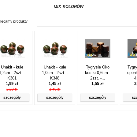
MIX KOLORÓW
lecamy produkty
Unakit - kule
Unakit - kule
Tygrysie Oko
Tygry
1,2cm - 2szt. -
1,0cm - 2szt. -
kostki 0,6cm -
oponk
K361
K348
2szt. -...
4
1,99 zł
1,45 zł
1,55 zł
3
2,29 zł
1,49 zł
szczegóły
szczegóły
szczegóły
sz