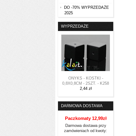
DO -70% WYPRZEDAŻE
2025
WYPRZEDAŻE
ONYKS - KOSTKI -
0,8X0,8CM - 2SZT. - K258
2,44 zł
DARMOWA DOSTAWA
Paczkomaty 12,99zł
Darmowa dostawa przy
zamówieniach od kwoty: