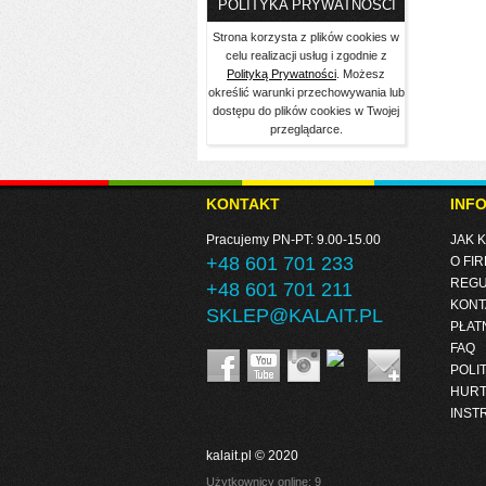
POLITYKA PRYWATNOŚCI
Strona korzysta z plików cookies w
celu realizacji usług i zgodnie z
Polityką Prywatności
. Możesz
określić warunki przechowywania lub
dostępu do plików cookies w Twojej
przeglądarce.
KONTAKT
INF
Pracujemy PN-PT: 9.00-15.00
JAK 
+48 601 701 233
O FIR
REGU
+48 601 701 211
KONT
SKLEP@KALAIT.PL
PŁAT
FAQ
POLI
HUR
INST
kalait.pl © 2020
Użytkownicy online: 9