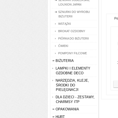
SZNURKI JUBILERSKIE
LOUXION JAPAN
SZNURKI DO WYROBU
BIŻUTERII
Po
WSTĄŻKI
BROKAT OZDOBNY
PIÓRKA DO BIŻUTERII
ĆWIEKI
POMPONY FILCOWE
BIŻUTERIA
LAMPKI I ELEMENTY
OZDOBNE DECO
NARZĘDZIA, KLEJE,
ŚRODKI DO
PIELĘGNACJI
DLA DZIECI - ZESTAWY,
CHARMSY ITP
OPAKOWANIA
HURT