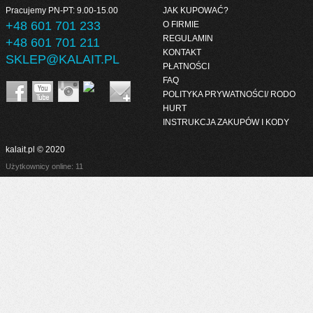
Pracujemy PN-PT: 9.00-15.00
JAK KUPOWAĆ?
+48 601 701 233
O FIRMIE
REGULAMIN
+48 601 701 211
KONTAKT
SKLEP@KALAIT.PL
PŁATNOŚCI
FAQ
POLITYKA PRYWATNOŚCI/ RODO
HURT
INSTRUKCJA ZAKUPÓW I KODY
kalait.pl © 2020
Użytkownicy online: 11