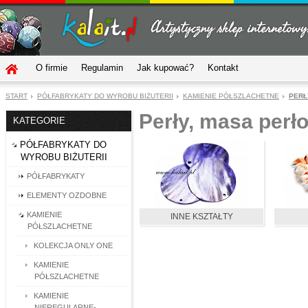
O firmie
Regulamin
Jak kupować?
Kontakt
START
PÓŁFABRYKATY DO WYROBU BIŻUTERII
KAMIENIE PÓŁSZLACHETNE
PERŁ
Perły, masa perł
KATEGORIE
PÓŁFABRYKATY DO
WYROBU BIŻUTERII
PÓŁFABRYKATY
ELEMENTY OZDOBNE
KAMIENIE
INNE KSZTAŁTY
PÓŁSZLACHETNE
KOLEKCJA ONLY ONE
KAMIENIE
PÓŁSZLACHETNE
KAMIENIE
NIEREGULARNE-