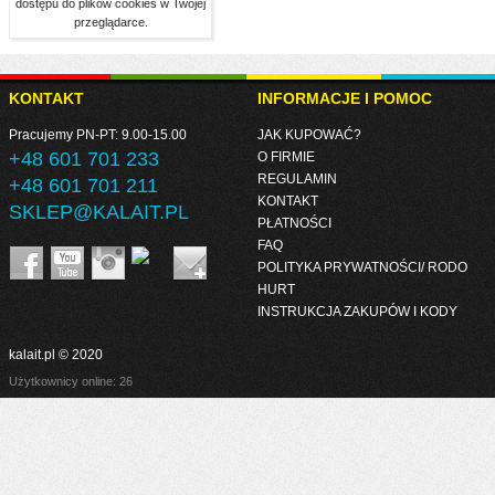
dostępu do plików cookies w Twojej
przeglądarce.
KONTAKT
INFORMACJE I POMOC
Pracujemy PN-PT: 9.00-15.00
JAK KUPOWAĆ?
+48 601 701 233
O FIRMIE
REGULAMIN
+48 601 701 211
KONTAKT
SKLEP@KALAIT.PL
PŁATNOŚCI
FAQ
POLITYKA PRYWATNOŚCI/ RODO
HURT
INSTRUKCJA ZAKUPÓW I KODY
kalait.pl © 2020
Użytkownicy online: 26