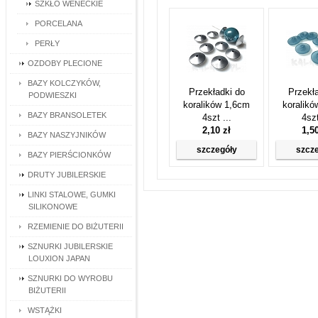
SZKŁO WENECKIE
PORCELANA
PERŁY
OZDOBY PLECIONE
BAZY KOLCZYKÓW,
Przekładki do
Przekł
PODWIESZKI
koralików 1,6cm
koralik
BAZY BRANSOLETEK
4szt ...
4szt
2,10 zł
1,5
BAZY NASZYJNIKÓW
szczegóły
szcz
BAZY PIERŚCIONKÓW
DRUTY JUBILERSKIE
LINKI STALOWE, GUMKI
SILIKONOWE
RZEMIENIE DO BIŻUTERII
SZNURKI JUBILERSKIE
LOUXION JAPAN
SZNURKI DO WYROBU
BIŻUTERII
WSTĄŻKI