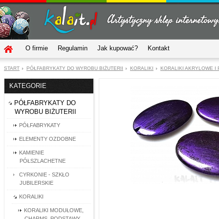
O firmie
Regulamin
Jak kupować?
Kontakt
START
PÓŁFABRYKATY DO WYROBU BIŻUTERII
KORALIKI
KORALIKI AKRYLOWE I
KATEGORIE
PÓŁFABRYKATY DO
WYROBU BIŻUTERII
PÓŁFABRYKATY
ELEMENTY OZDOBNE
KAMIENIE
PÓŁSZLACHETNE
CYRKONIE - SZKŁO
JUBILERSKIE
KORALIKI
KORALIKI MODUŁOWE,
CHARMS, PODSTAWY