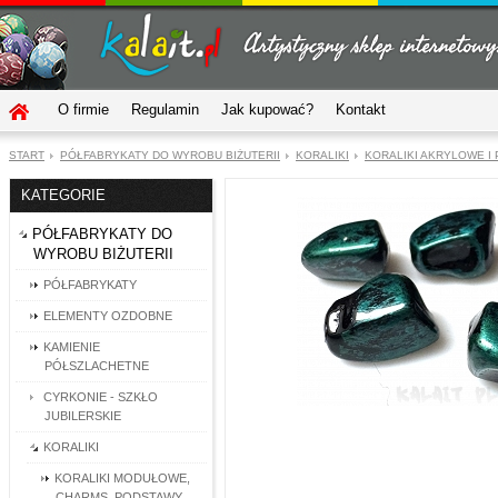
O firmie
Regulamin
Jak kupować?
Kontakt
START
PÓŁFABRYKATY DO WYROBU BIŻUTERII
KORALIKI
KORALIKI AKRYLOWE I
KATEGORIE
PÓŁFABRYKATY DO
WYROBU BIŻUTERII
PÓŁFABRYKATY
ELEMENTY OZDOBNE
KAMIENIE
PÓŁSZLACHETNE
CYRKONIE - SZKŁO
JUBILERSKIE
KORALIKI
KORALIKI MODUŁOWE,
CHARMS, PODSTAWY