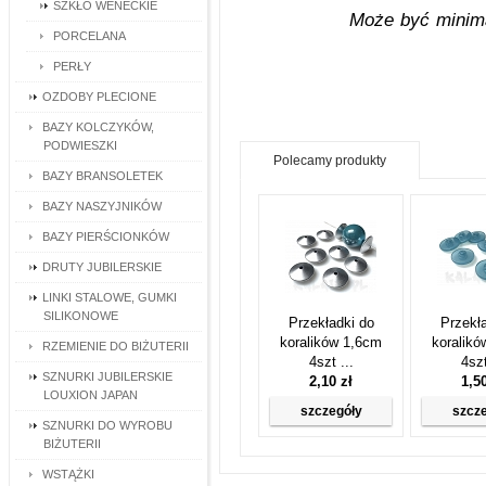
SZKŁO WENECKIE
Może być minima
PORCELANA
PERŁY
OZDOBY PLECIONE
BAZY KOLCZYKÓW,
PODWIESZKI
Polecamy produkty
BAZY BRANSOLETEK
BAZY NASZYJNIKÓW
BAZY PIERŚCIONKÓW
DRUTY JUBILERSKIE
LINKI STALOWE, GUMKI
SILIKONOWE
Przekładki do
Przekł
koralików 1,6cm
koralik
RZEMIENIE DO BIŻUTERII
4szt ...
4szt
SZNURKI JUBILERSKIE
2,10 zł
1,5
LOUXION JAPAN
szczegóły
szcz
SZNURKI DO WYROBU
BIŻUTERII
WSTĄŻKI