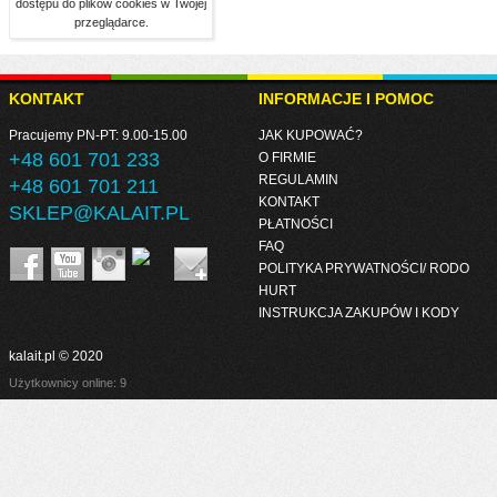
dostępu do plików cookies w Twojej
przeglądarce.
KONTAKT
INFORMACJE I POMOC
Pracujemy PN-PT: 9.00-15.00
JAK KUPOWAĆ?
+48 601 701 233
O FIRMIE
REGULAMIN
+48 601 701 211
KONTAKT
SKLEP@KALAIT.PL
PŁATNOŚCI
FAQ
POLITYKA PRYWATNOŚCI/ RODO
HURT
INSTRUKCJA ZAKUPÓW I KODY
kalait.pl © 2020
Użytkownicy online: 9