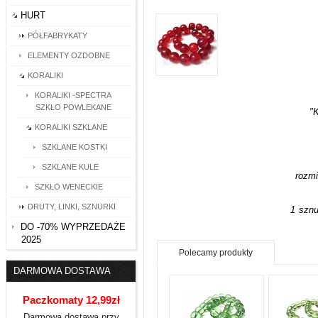
HURT
PÓŁFABRYKATY
ELEMENTY OZDOBNE
KORALIKI
KORALIKI -SPECTRA
SZKŁO POWLEKANE
"
KORALIKI SZKLANE
SZKLANE KOSTKI
SZKLANE KULE
rozm
SZKŁO WENECKIE
DRUTY, LINKI, SZNURKI
1 sznur
DO -70% WYPRZEDAŻE
2025
Polecamy produkty
DARMOWA DOSTAWA
Paczkomaty 12,99zł
Darmowa dostawa przy