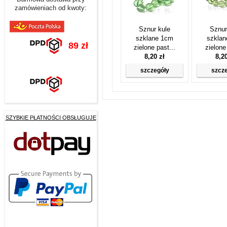
zamówieniach od kwoty:
Sznur kule
Sznur
szklane 1cm
szkla
89 zł
zielone past...
zielone
8,20 zł
8,2
szczegóły
szcz
SZYBKIE PŁATNOŚCI OBSŁUGUJE