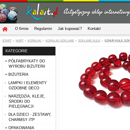
O firmie
Regulamin
Jak kupować?
Kontakt
START
HURT
KORALIKI
KORALIKI SZKLANE
SZKLANE KULE
SZNUR KULE SZK
KATEGORIE
PÓŁFABRYKATY DO
WYROBU BIŻUTERII
BIŻUTERIA
LAMPKI I ELEMENTY
OZDOBNE DECO
NARZĘDZIA, KLEJE,
ŚRODKI DO
PIELĘGNACJI
DLA DZIECI - ZESTAWY,
CHARMSY ITP
OPAKOWANIA