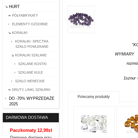
HURT
PÓŁFABRYKATY
ELEMENTY OZDOBNE
KORALIKI
KORALIKI -SPECTRA
"K
SZKŁO POWLEKANE
WYMIARY 0,
KORALIKI SZKLANE
rozmi
SZKLANE KOSTKI
SZKLANE KULE
1sznur =
SZKŁO WENECKIE
DRUTY, LINKI, SZNURKI
Polecamy produkty
DO -70% WYPRZEDAŻE
2025
DARMOWA DOSTAWA
Paczkomaty 12,99zł
Darmowa dostawa przy