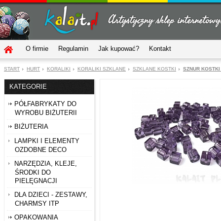
O firmie
Regulamin
Jak kupować?
Kontakt
START
HURT
KORALIKI
KORALIKI SZKLANE
SZKLANE KOSTKI
SZNUR KOSTKI 
KATEGORIE
PÓŁFABRYKATY DO
WYROBU BIŻUTERII
BIŻUTERIA
LAMPKI I ELEMENTY
OZDOBNE DECO
NARZĘDZIA, KLEJE,
ŚRODKI DO
PIELĘGNACJI
DLA DZIECI - ZESTAWY,
CHARMSY ITP
OPAKOWANIA