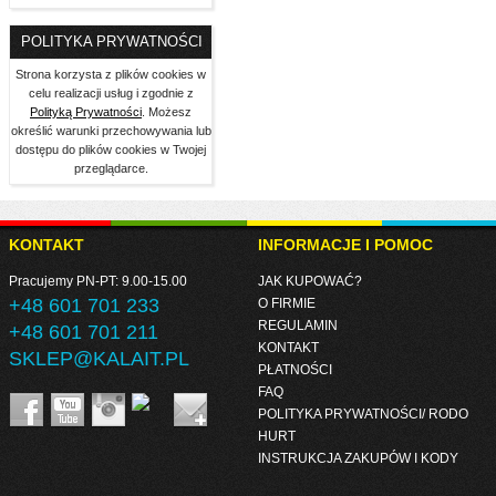
POLITYKA PRYWATNOŚCI
Strona korzysta z plików cookies w
celu realizacji usług i zgodnie z
Polityką Prywatności
. Możesz
określić warunki przechowywania lub
dostępu do plików cookies w Twojej
przeglądarce.
KONTAKT
INFORMACJE I POMOC
Pracujemy PN-PT: 9.00-15.00
JAK KUPOWAĆ?
+48 601 701 233
O FIRMIE
REGULAMIN
+48 601 701 211
KONTAKT
SKLEP@KALAIT.PL
PŁATNOŚCI
FAQ
POLITYKA PRYWATNOŚCI/ RODO
HURT
INSTRUKCJA ZAKUPÓW I KODY