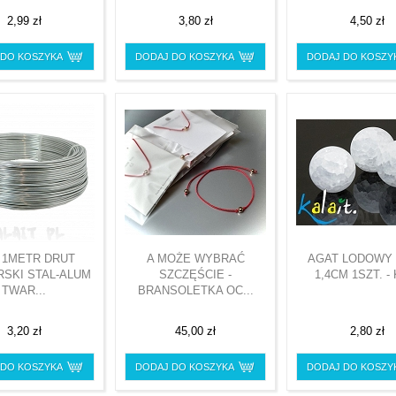
2,99 zł
3,80 zł
4,50 zł
 DO KOSZYKA
DODAJ DO KOSZYKA
DODAJ DO KOSZY
 1METR DRUT
A MOŻE WYBRAĆ
AGAT LODOWY
RSKI STAL-ALUM
SZCZĘŚCIE -
1,4CM 1SZT. -
TWAR...
BRANSOLETKA OC...
3,20 zł
45,00 zł
2,80 zł
 DO KOSZYKA
DODAJ DO KOSZYKA
DODAJ DO KOSZY