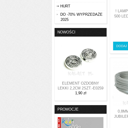
HURT
! LAM
DO -70% WYPRZEDAŻE
500 LE
2025
NOWOŚCI
DODAJ
ELEMENT OZDOBNY
LEKKI 2,2CM 2SZT.-E0259
1,90 zł
PROMOCJE
0,8M
JUBILE