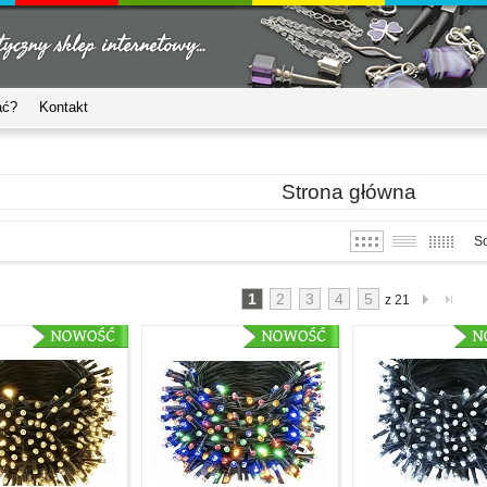
ać?
Kontakt
Strona główna
So
1
2
3
4
5
z 21