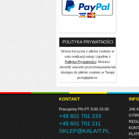
POLITYKA PRYWATNOŚCI
Strona korzysta z plików cookies w
celu realizacji usług i zgodnie z
Polityką Prywatności
. Możesz
określić warunki przechowywania lub
dostępu do plików cookies w Twojej
przeglądarce.
KONTAKT
INF
Pracujemy PN-PT: 9.00-15.00
JAK 
+48 601 701 233
O FIR
REGU
+48 601 701 211
KONT
SKLEP@KALAIT.PL
PŁAT