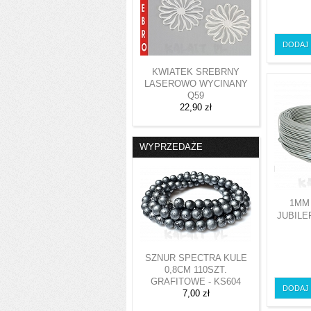
DODAJ
KWIATEK SREBRNY
LASEROWO WYCINANY
Q59
22,90 zł
WYPRZEDAŻE
1MM
JUBILE
SZNUR SPECTRA KULE
0,8CM 110SZT.
GRAFITOWE - KS604
DODAJ
7,00 zł