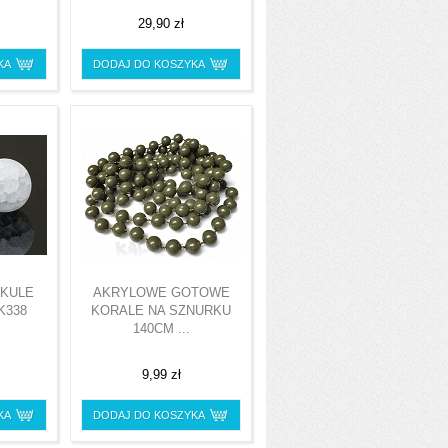
29,90 zł
KA
DODAJ DO KOSZYKA
 KULE
AKRYLOWE GOTOWE
 K338
KORALE NA SZNURKU
140CM ...
9,99 zł
KA
DODAJ DO KOSZYKA