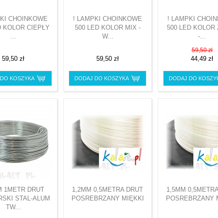
PKI CHOINKOWE
! LAMPKI CHOINKOWE
! LAMPKI CHOI
D KOLOR CIEPŁY
500 LED KOLOR MIX -
500 LED KOLOR
...
W...
-...
59,50 zł
59,50 zł
59,50 zł
44,49 zł
 DO KOSZYKA
DODAJ DO KOSZYKA
DODAJ DO KOSZY
M 1METR DRUT
1,2MM 0,5METRA DRUT
1,5MM 0,5METR
RSKI STAL-ALUM
POSREBRZANY MIĘKKI
POSREBRZANY 
TW...