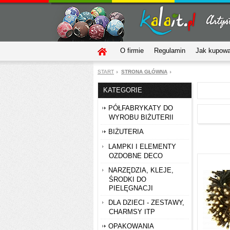
O firmie
Regulamin
Jak kupow
START
STRONA GŁÓWNA
KATEGORIE
PÓŁFABRYKATY DO
WYROBU BIŻUTERII
BIŻUTERIA
LAMPKI I ELEMENTY
OZDOBNE DECO
NARZĘDZIA, KLEJE,
ŚRODKI DO
PIELĘGNACJI
DLA DZIECI - ZESTAWY,
CHARMSY ITP
OPAKOWANIA