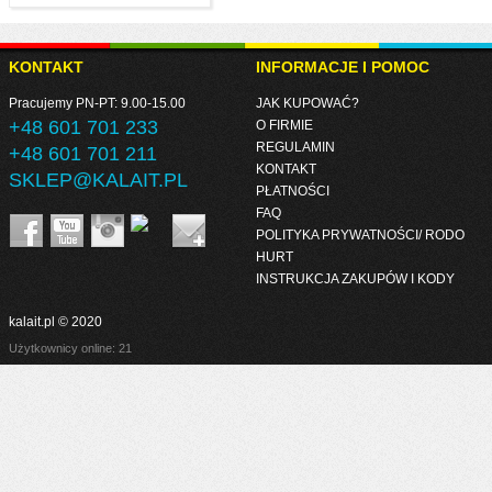
KONTAKT
INFORMACJE I POMOC
Pracujemy PN-PT: 9.00-15.00
JAK KUPOWAĆ?
+48 601 701 233
O FIRMIE
REGULAMIN
+48 601 701 211
KONTAKT
SKLEP@KALAIT.PL
PŁATNOŚCI
FAQ
POLITYKA PRYWATNOŚCI/ RODO
HURT
INSTRUKCJA ZAKUPÓW I KODY
kalait.pl © 2020
Użytkownicy online: 21