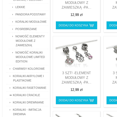
MODUŁOWY Z
LEKKIE
ZAWIESZKĄ -PA...
ZA
PANDORA PODSTAWY
12,99 zł
KORALIKI MODUŁOWE
DODAJ DO KOSZYKA
DODA
POSREBRZANE
NOWOŚĆ ELEMENTY
MODUŁOWE Z
ZAWIESZKĄ
NOWOŚĆ KORALIKI
MODUŁOWE LIMITED
EDITION
CHARMSY KOLOROWE
3 SZT! -ELEMENT
3 
KORALIKI AKRYLOWE I
MODUŁOWY Z
PLASTIKOWE
ZAWIESZKĄ -PA...
ZA
KORALIKI FASETOWANE
12,99 zł
KORALIKI CRACKLE
DODAJ DO KOSZYKA
DODA
KORALIKI DREWNIANE
KORALIKI - IMITACJA
DREWNA