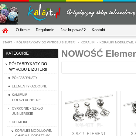
O firmie
Regulamin
Jak kupować?
Kontakt
START
PÓŁFABRYKATY DO WYROBU BIŻUTERII
KORALIKI
KORALIKI MODUŁOWE,
NOWOŚĆ Element
KATEGORIE
PÓŁFABRYKATY DO
WYROBU BIŻUTERII
PÓŁFABRYKATY
ELEMENTY OZDOBNE
KAMIENIE
PÓŁSZLACHETNE
CYRKONIE - SZKŁO
JUBILERSKIE
KORALIKI
KORALIKI MODUŁOWE,
3 SZT! -ELEMENT
3 
CHARMS, PODSTAWY