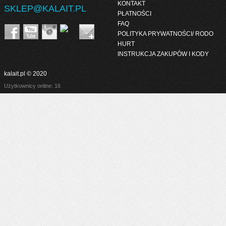
KONTAKT
SKLEP@KALAIT.PL
PŁATNOŚCI
FAQ
POLITYKA PRYWATNOŚCI/ RODO
HURT
INSTRUKCJA ZAKUPÓW I KODY
kalait.pl © 2020
Użytkownicy online: 16