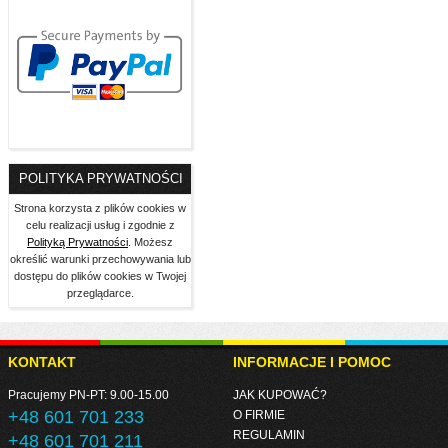
POLITYKA PRYWATNOŚCI
Strona korzysta z plików cookies w
celu realizacji usług i zgodnie z
Polityką Prywatności
. Możesz
określić warunki przechowywania lub
dostępu do plików cookies w Twojej
przeglądarce.
KONTAKT
INFORMACJE I POMOC
Pracujemy PN-PT: 9.00-15.00
JAK KUPOWAĆ?
+48 601 701 233
O FIRMIE
REGULAMIN
+48 601 701 211