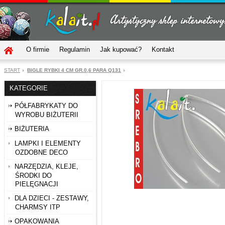
O firmie
Regulamin
Jak kupować?
Kontakt
START
BIGLE RYBKI 4 CM GR.0,6 PARA Q131
KATEGORIE
PÓŁFABRYKATY DO
WYROBU BIŻUTERII
BIŻUTERIA
LAMPKI I ELEMENTY
OZDOBNE DECO
NARZĘDZIA, KLEJE,
ŚRODKI DO
PIELĘGNACJI
DLA DZIECI - ZESTAWY,
CHARMSY ITP
OPAKOWANIA