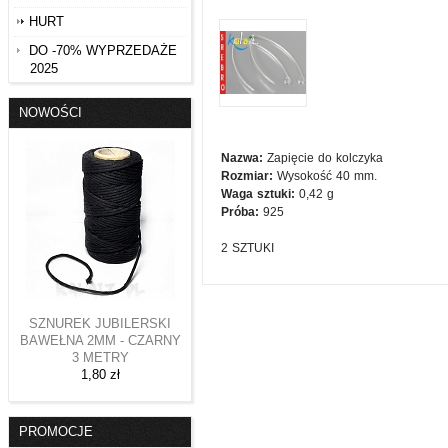
HURT
DO -70% WYPRZEDAŻE
2025
NOWOŚCI
Nazwa:
Zapięcie do kolczyka
Rozmiar:
Wysokość 40 mm.
Waga sztuki:
0,42 g
Próba:
925
2 SZTUKI
SZNUREK JUBILERSKI
BAWEŁNA 2MM - CZARNY
3 METRY
1,80 zł
PROMOCJE