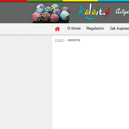
O firmie
Regulamin
Jak kupow
START
KOSZYK