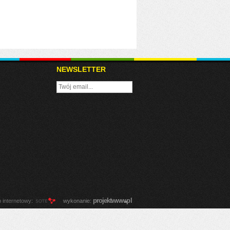
NEWSLETTER
.
projekt
www
pl
p internetowy
:
wykonanie: