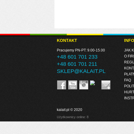
KONTAKT
INF
Pracujemy PN-PT: 9.00-15.00
JAK 
+48 601 701 233
O FIR
REGU
+48 601 701 211
KONT
SKLEP@KALAIT.PL
PŁAT
FAQ
POLI
HUR
INST
kalait.pl © 2020
Użytkownicy online: 8