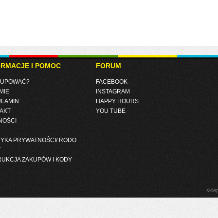
ORMACJE I POMOC
FORUM
KUPOWAĆ?
FACEBOOK
MIE
INSTAGRAM
LAMIN
HAPPY HOURS
AKT
YOU TUBE
NOŚCI
TYKA PRYWATNOŚCI/ RODO
T
RUKCJA ZAKUPÓW I KODY
skle