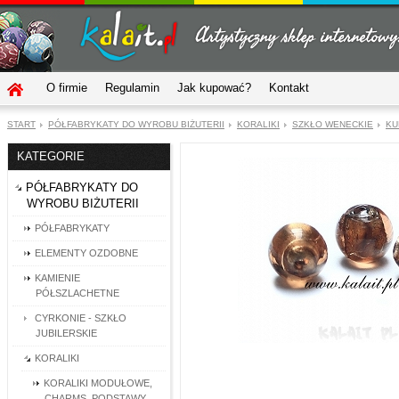
O firmie
Regulamin
Jak kupować?
Kontakt
START
PÓŁFABRYKATY DO WYROBU BIŻUTERII
KORALIKI
SZKŁO WENECKIE
KU
KATEGORIE
PÓŁFABRYKATY DO
WYROBU BIŻUTERII
PÓŁFABRYKATY
ELEMENTY OZDOBNE
KAMIENIE
PÓŁSZLACHETNE
CYRKONIE - SZKŁO
JUBILERSKIE
KORALIKI
KORALIKI MODUŁOWE,
CHARMS, PODSTAWY