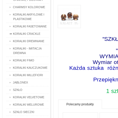
CHARMSY KOLOROWE
KORALIKI AKRYLOWE I
PLASTIKOWE
KORALIKI FASETOWANE
KORALIKI CRACKLE
"SZK
KORALIKI DREWNIANE
KORALIKI - IMITACJA
DREWNA
WYMIA
KORALIKI FIMO
Wymiar o
Każda sztuka różni
KORALIKI KAUCZUKOWE
KORALIKI MILLEFIORI
Przepiękn
JABLONEX
1 sz
SZKŁO
KORALIKI VELVETOWE
Polecamy produkty
KORALIKI WELUROWE
SZKŁO SIECZKI