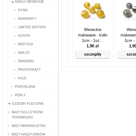
SZKŁO WENECKIE
DYSKI
KWADRATY
LIMITED EDITION
Weneckie
Wene
malowane - kulki
malowane
KOSTKI
1cm - 1sz...
1cm - 
PASTYLKI
1,90 zł
1,9
WALCE
szczegóły
szcz
ŚWIDERKI
PROSTOKĄTY
KULE
PORCELANA
PERŁY
OZDOBY PLECIONE
BAZY KOLCZYKÓW,
PODWIESZKI
BAZY BRANSOLETEK
BAZY NASZYJNIKÓW