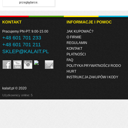
przeglądarce.
KONTAKT
INFORMACJE I POMOC
Pracujemy PN-PT: 9.00-15.00
JAK KUPOWAĆ?
+48 601 701 233
O FIRMIE
REGULAMIN
+48 601 701 211
KONTAKT
SKLEP@KALAIT.PL
PŁATNOŚCI
FAQ
POLITYKA PRYWATNOŚCI/ RODO
HURT
INSTRUKCJA ZAKUPÓW I KODY
kalait.pl © 2020
Użytkownicy online: 5