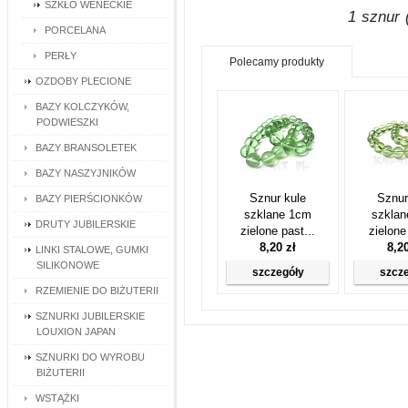
SZKŁO WENECKIE
1 sznur 
PORCELANA
PERŁY
Polecamy produkty
OZDOBY PLECIONE
BAZY KOLCZYKÓW,
PODWIESZKI
BAZY BRANSOLETEK
BAZY NASZYJNIKÓW
Sznur kule
Sznur
BAZY PIERŚCIONKÓW
szklane 1cm
szkla
DRUTY JUBILERSKIE
zielone past...
zielone
8,20 zł
8,2
LINKI STALOWE, GUMKI
SILIKONOWE
szczegóły
szcz
RZEMIENIE DO BIŻUTERII
SZNURKI JUBILERSKIE
LOUXION JAPAN
SZNURKI DO WYROBU
BIŻUTERII
WSTĄŻKI