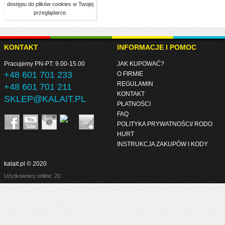
dostępu do plików cookies w Twojej
przeglądarce.
KONTAKT
INFORMACJE I POMOC
Pracujemy PN-PT: 9.00-15.00
JAK KUPOWAĆ?
+48 601 701 233
O FIRMIE
REGULAMIN
+48 601 701 211
KONTAKT
SKLEP@KALAIT.PL
PŁATNOŚCI
FAQ
POLITYKA PRYWATNOŚCI/ RODO
HURT
INSTRUKCJA ZAKUPÓW I KODY
kalait.pl © 2020
Użytkownicy online: 20