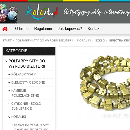
O firmie
Regulamin
Jak kupować?
Kontakt
START
PÓŁFABRYKATY DO WYROBU BIŻUTERII
KORALIKI
SZKŁO
SPECTRA KRÓT
KATEGORIE
PÓŁFABRYKATY DO
WYROBU BIŻUTERII
PÓŁFABRYKATY
ELEMENTY OZDOBNE
KAMIENIE
PÓŁSZLACHETNE
CYRKONIE - SZKŁO
JUBILERSKIE
KORALIKI
KORALIKI MODUŁOWE,
CHARMS, PODSTAWY