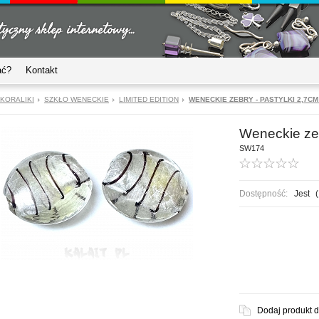
ać?
Kontakt
KORALIKI
SZKŁO WENECKIE
LIMITED EDITION
WENECKIE ZEBRY - PASTYLKI 2,7CM
Weneckie zeb
SW174
Dostępność:
Jest
(
Dodaj produkt 