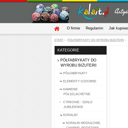
O firmie
Regulamin
Jak kupow
START
PÓŁFABRYKATY DO WYROBU BIŻUTERII
KATEGORIE
PÓŁFABRYKATY DO
WYROBU BIŻUTERII
PÓŁFABRYKATY
ELEMENTY OZDOBNE
KAMIENIE
PÓŁSZLACHETNE
CYRKONIE - SZKŁO
JUBILERSKIE
KORALIKI
KORALIKI MODUŁOWE,
CHARMS, PODSTAWY