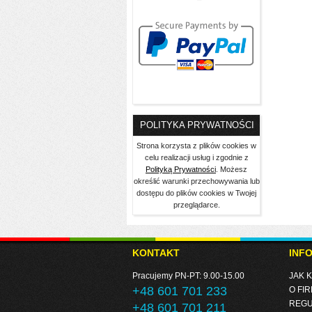
POLITYKA PRYWATNOŚCI
Strona korzysta z plików cookies w
celu realizacji usług i zgodnie z
Polityką Prywatności
. Możesz
określić warunki przechowywania lub
dostępu do plików cookies w Twojej
przeglądarce.
KONTAKT
INF
Pracujemy PN-PT: 9.00-15.00
JAK 
+48 601 701 233
O FIR
REGU
+48 601 701 211