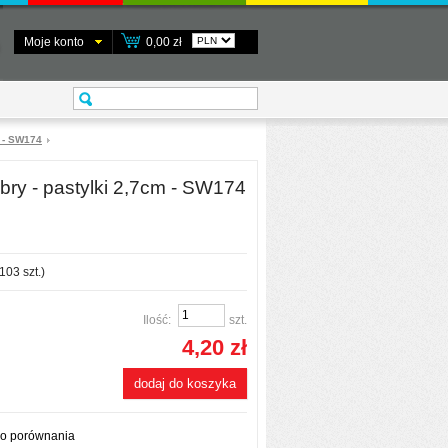
Moje konto
0,00 zł
 - SW174
ry - pastylki 2,7cm - SW174
103
szt.)
Ilość:
szt.
4,20 zł
dodaj do koszyka
do porównania