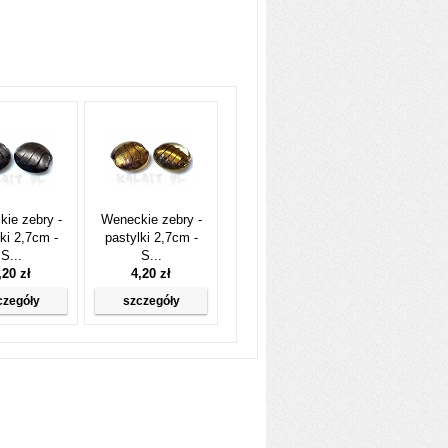
ie zebry -
Weneckie zebry -
ki 2,7cm -
pastylki 2,7cm -
S...
S...
,20 zł
4,20 zł
czegóły
szczegóły