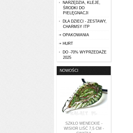
NARZĘDZIA, KLEJE,
ŚRODKI DO
PIELĘGNACJI
DLA DZIECI - ZESTAWY,
CHARMSY ITP
OPAKOWANIA
HURT
DO -70% WYPRZEDAŻE
2025
NOWOŚCI
SZKŁO WENECKIE -
WISIOR LIŚĆ 7,5 CM -