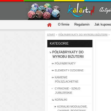
O firmie
Regulamin
Jak kupow
START
PÓŁFABRYKATY DO WYROBU BIŻUTERII
KATEGORIE
PÓŁFABRYKATY DO
WYROBU BIŻUTERII
PÓŁFABRYKATY
ELEMENTY OZDOBNE
KAMIENIE
PÓŁSZLACHETNE
CYRKONIE - SZKŁO
JUBILERSKIE
KORALIKI
KORALIKI MODUŁOWE,
CHARMS, PODSTAWY