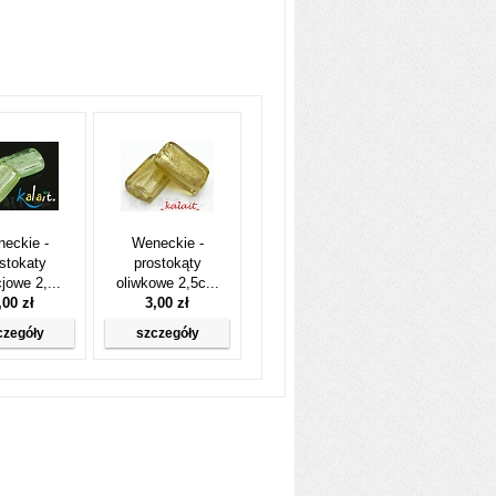
eckie -
Weneckie -
stokaty
prostokąty
cjowe 2,...
oliwkowe 2,5c...
,00 zł
3,00 zł
czegóły
szczegóły