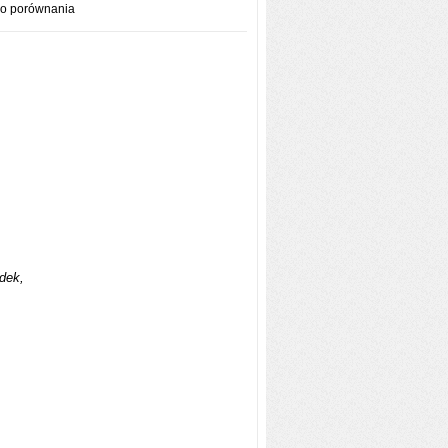
do porównania
dek,