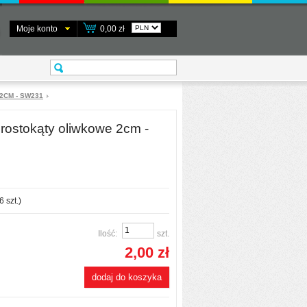
Moje konto
0,00 zł
2CM - SW231
rostokąty oliwkowe 2cm -
6
szt.)
Ilość:
szt.
2,00 zł
dodaj do koszyka