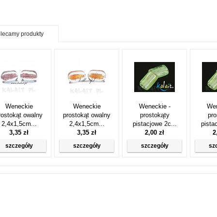
lecamy produkty
Weneckie
Weneckie
Weneckie -
Wen
rostokąt owalny
prostokąt owalny
prostokąty
pro
2,4x1,5cm...
2,4x1,5cm...
pistacjowe 2c...
pista
3,35 zł
3,35 zł
2,00 zł
2
szczegóły
szczegóły
szczegóły
sz