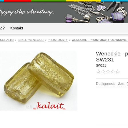
ać?
Kontakt
KORALIKI
SZKŁO WENECKIE
PROSTOKĄTY
WENECKIE - PROSTOKĄTY OLIWKOWE 
Weneckie - p
SW231
SW231
Dostępność:
Jest
(