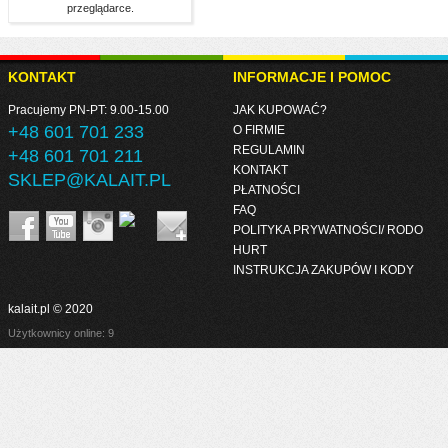
przeglądarce.
KONTAKT
INFORMACJE I POMOC
Pracujemy PN-PT: 9.00-15.00
JAK KUPOWAĆ?
+48 601 701 233
O FIRMIE
REGULAMIN
+48 601 701 211
KONTAKT
SKLEP@KALAIT.PL
PŁATNOŚCI
FAQ
POLITYKA PRYWATNOŚCI/ RODO
HURT
INSTRUKCJA ZAKUPÓW I KODY
kalait.pl © 2020
Użytkownicy online: 9