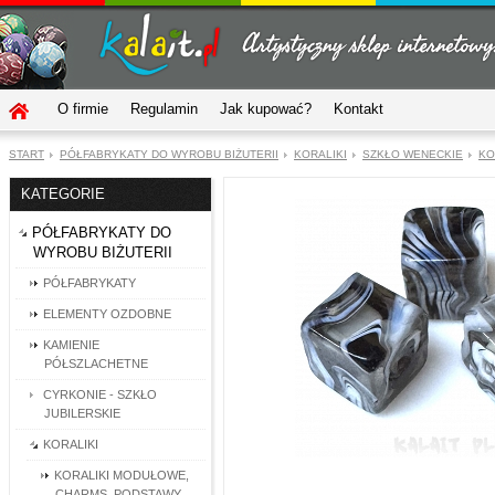
O firmie
Regulamin
Jak kupować?
Kontakt
START
PÓŁFABRYKATY DO WYROBU BIŻUTERII
KORALIKI
SZKŁO WENECKIE
KO
KATEGORIE
PÓŁFABRYKATY DO
WYROBU BIŻUTERII
PÓŁFABRYKATY
ELEMENTY OZDOBNE
KAMIENIE
PÓŁSZLACHETNE
CYRKONIE - SZKŁO
JUBILERSKIE
KORALIKI
KORALIKI MODUŁOWE,
CHARMS, PODSTAWY