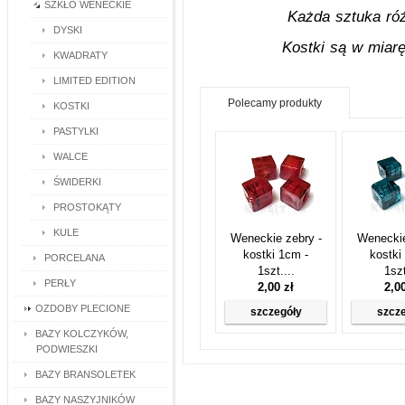
SZKŁO WENECKIE
Każda sztuka róż
DYSKI
Kostki są w miarę
KWADRATY
LIMITED EDITION
Polecamy produkty
KOSTKI
PASTYLKI
WALCE
ŚWIDERKI
PROSTOKĄTY
KULE
Weneckie zebry -
Weneckie
kostki 1cm -
kostki
PORCELANA
1szt....
1szt
PERŁY
2,00 zł
2,0
OZDOBY PLECIONE
szczegóły
szcz
BAZY KOLCZYKÓW,
PODWIESZKI
BAZY BRANSOLETEK
BAZY NASZYJNIKÓW