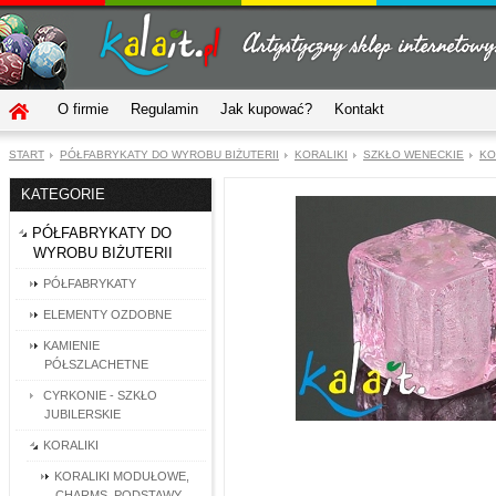
O firmie
Regulamin
Jak kupować?
Kontakt
START
PÓŁFABRYKATY DO WYROBU BIŻUTERII
KORALIKI
SZKŁO WENECKIE
KO
KATEGORIE
PÓŁFABRYKATY DO
WYROBU BIŻUTERII
PÓŁFABRYKATY
ELEMENTY OZDOBNE
KAMIENIE
PÓŁSZLACHETNE
CYRKONIE - SZKŁO
JUBILERSKIE
KORALIKI
KORALIKI MODUŁOWE,
CHARMS, PODSTAWY