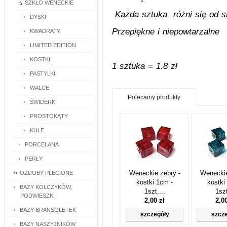
SZKŁO WENECKIE
Każda sztuka różni się od s
DYSKI
Przepiękne i niepowtarzalne
KWADRATY
LIMITED EDITION
KOSTKI
1 sztuka = 1.8 zł
PASTYLKI
WALCE
Polecamy produkty
ŚWIDERKI
PROSTOKĄTY
KULE
PORCELANA
PERŁY
Weneckie zebry -
Weneckie
OZDOBY PLECIONE
kostki 1cm -
kostki
BAZY KOLCZYKÓW,
1szt....
1szt
PODWIESZKI
2,00 zł
2,0
BAZY BRANSOLETEK
szczegóły
szcz
BAZY NASZYJNIKÓW