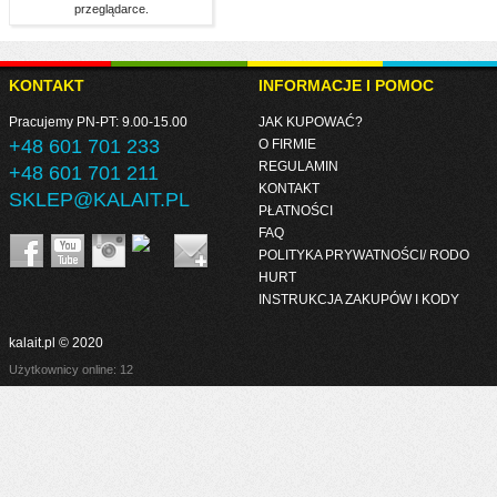
przeglądarce.
KONTAKT
INFORMACJE I POMOC
Pracujemy PN-PT: 9.00-15.00
JAK KUPOWAĆ?
+48 601 701 233
O FIRMIE
REGULAMIN
+48 601 701 211
KONTAKT
SKLEP@KALAIT.PL
PŁATNOŚCI
FAQ
POLITYKA PRYWATNOŚCI/ RODO
HURT
INSTRUKCJA ZAKUPÓW I KODY
kalait.pl © 2020
Użytkownicy online: 12