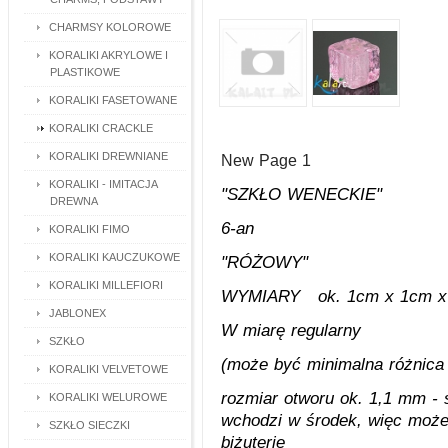
CHARMSY KOLOROWE
KORALIKI AKRYLOWE I
PLASTIKOWE
KORALIKI FASETOWANE
KORALIKI CRACKLE
KORALIKI DREWNIANE
New Page 1
KORALIKI - IMITACJA
"SZKŁO WENECKIE"
DREWNA
6-an
KORALIKI FIMO
KORALIKI KAUCZUKOWE
"RÓŻOWY"
KORALIKI MILLEFIORI
WYMIARY ok. 1cm x 1cm x
JABLONEX
W miarę regularny
SZKŁO
(może być minimalna różnica
KORALIKI VELVETOWE
rozmiar otworu ok. 1,1 mm - s
KORALIKI WELUROWE
wchodzi w środek, więc może
SZKŁO SIECZKI
biżuterię