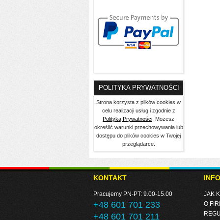
POLITYKA PRYWATNOŚCI
Strona korzysta z plików cookies w
celu realizacji usług i zgodnie z
Polityką Prywatności
. Możesz
określić warunki przechowywania lub
dostępu do plików cookies w Twojej
przeglądarce.
KONTAKT
INF
Pracujemy PN-PT: 9.00-15.00
JAK 
+48 601 701 233
O FIR
REGU
+48 601 701 211