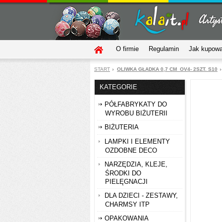
O firmie
Regulamin
Jak kupow
START
OLIWKA GŁADKA 0,7 CM_OV4- 2SZT. S10
KATEGORIE
PÓŁFABRYKATY DO
WYROBU BIŻUTERII
BIŻUTERIA
LAMPKI I ELEMENTY
OZDOBNE DECO
NARZĘDZIA, KLEJE,
ŚRODKI DO
PIELĘGNACJI
DLA DZIECI - ZESTAWY,
CHARMSY ITP
OPAKOWANIA