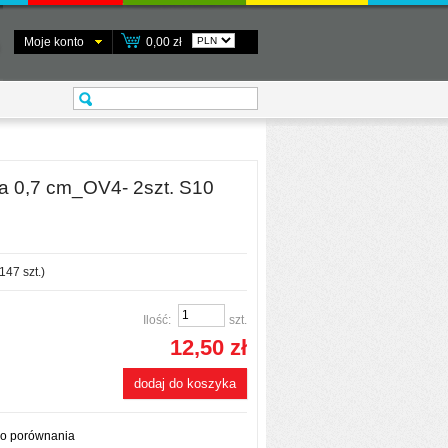
Moje konto
0,00 zł
a 0,7 cm_OV4- 2szt. S10
147
szt.)
Ilość:
szt.
12,50 zł
dodaj do koszyka
do porównania