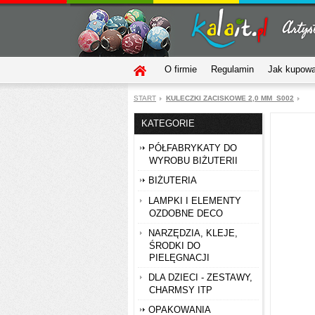
O firmie
Regulamin
Jak kupow
START
KULECZKI ZACISKOWE 2,0 MM_S002
KATEGORIE
PÓŁFABRYKATY DO
WYROBU BIŻUTERII
BIŻUTERIA
LAMPKI I ELEMENTY
OZDOBNE DECO
NARZĘDZIA, KLEJE,
ŚRODKI DO
PIELĘGNACJI
DLA DZIECI - ZESTAWY,
CHARMSY ITP
OPAKOWANIA