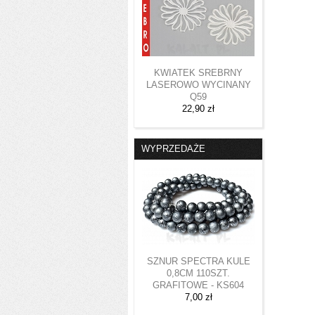
KWIATEK SREBRNY
LASEROWO WYCINANY
Q59
22,90 zł
WYPRZEDAŻE
SZNUR SPECTRA KULE
0,8CM 110SZT.
GRAFITOWE - KS604
7,00 zł