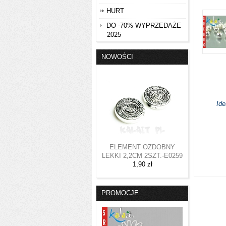
HURT
DO -70% WYPRZEDAŻE
2025
NOWOŚCI
Ide
ELEMENT OZDOBNY
LEKKI 2,2CM 2SZT.-E0259
1,90 zł
PROMOCJE