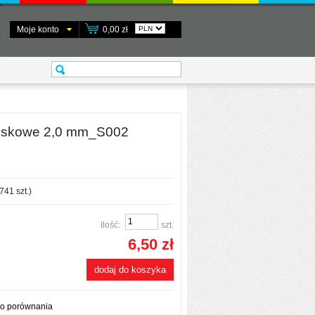
Moje konto
0,00 zł
ciskowe 2,0 mm_S002
741
szt.)
Ilość:
szt.
6,50 zł
dodaj do koszyka
do porównania