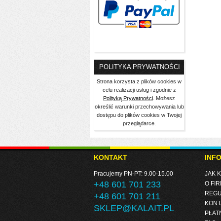
POLITYKA PRYWATNOŚCI
Strona korzysta z plików cookies w
celu realizacji usług i zgodnie z
Polityką Prywatności
. Możesz
określić warunki przechowywania lub
dostępu do plików cookies w Twojej
przeglądarce.
KONTAKT
INF
Pracujemy PN-PT: 9.00-15.00
JAK 
+48 601 701 233
O FIR
REGU
+48 601 701 211
KONT
SKLEP@KALAIT.PL
PŁAT