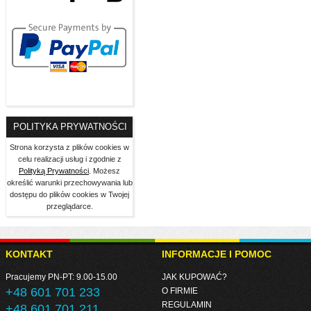
POLITYKA PRYWATNOŚCI
Strona korzysta z plików cookies w
celu realizacji usług i zgodnie z
Polityką Prywatności
. Możesz
określić warunki przechowywania lub
dostępu do plików cookies w Twojej
przeglądarce.
KONTAKT
INFORMACJE I POMOC
Pracujemy PN-PT: 9.00-15.00
JAK KUPOWAĆ?
+48 601 701 233
O FIRMIE
REGULAMIN
+48 601 701 211