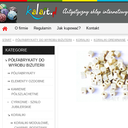
O firmie
Regulamin
Jak kupować?
Kontakt
START
PÓŁFABRYKATY DO WYROBU BIŻUTERII
KORALIKI
KORALIKI DREWNIANE
KATEGORIE
PÓŁFABRYKATY DO
WYROBU BIŻUTERII
PÓŁFABRYKATY
ELEMENTY OZDOBNE
KAMIENIE
PÓŁSZLACHETNE
CYRKONIE - SZKŁO
JUBILERSKIE
KORALIKI
KORALIKI MODUŁOWE,
CHARMS, PODSTAWY