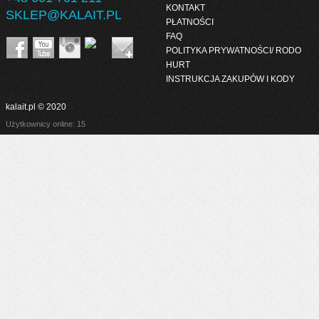
KONTAKT
SKLEP@KALAIT.PL
PŁATNOŚCI
FAQ
POLITYKA PRYWATNOŚCI/ RODO
HURT
INSTRUKCJA ZAKUPÓW I KODY
kalait.pl © 2020
Użytkownicy online: 15