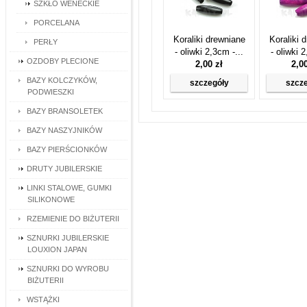
SZKŁO WENECKIE
PORCELANA
Koraliki drewniane
Koraliki 
PERŁY
- oliwki 2,3cm -...
- oliwki 
OZDOBY PLECIONE
2,00 zł
2,0
BAZY KOLCZYKÓW,
szczegóły
szcz
PODWIESZKI
BAZY BRANSOLETEK
BAZY NASZYJNIKÓW
BAZY PIERŚCIONKÓW
DRUTY JUBILERSKIE
LINKI STALOWE, GUMKI
SILIKONOWE
RZEMIENIE DO BIŻUTERII
SZNURKI JUBILERSKIE
LOUXION JAPAN
SZNURKI DO WYROBU
BIŻUTERII
WSTĄŻKI