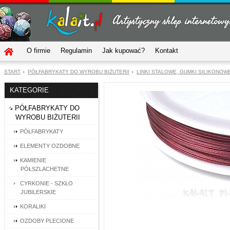
O firmie
Regulamin
Jak kupować?
Kontakt
START
PÓŁFABRYKATY DO WYROBU BIŻUTERII
LINKI STALOWE, GUMKI SILIKONOW
KATEGORIE
PÓŁFABRYKATY DO
WYROBU BIŻUTERII
PÓŁFABRYKATY
ELEMENTY OZDOBNE
KAMIENIE
PÓŁSZLACHETNE
CYRKONIE - SZKŁO
JUBILERSKIE
KORALIKI
OZDOBY PLECIONE