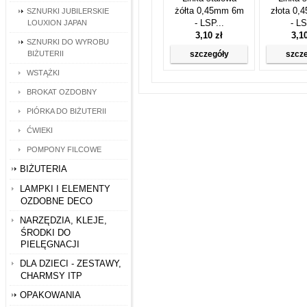
żółta 0,45mm 6m
złota 0
SZNURKI JUBILERSKIE
- LSP...
- LS
LOUXION JAPAN
3,10 zł
3,1
SZNURKI DO WYROBU
BIŻUTERII
szczegóły
szcz
WSTĄŻKI
BROKAT OZDOBNY
PIÓRKA DO BIŻUTERII
ĆWIEKI
POMPONY FILCOWE
BIŻUTERIA
LAMPKI I ELEMENTY
OZDOBNE DECO
NARZĘDZIA, KLEJE,
ŚRODKI DO
PIELĘGNACJI
DLA DZIECI - ZESTAWY,
CHARMSY ITP
OPAKOWANIA