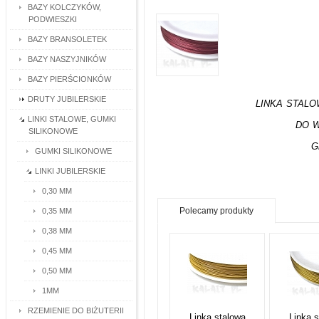
BAZY KOLCZYKÓW,
PODWIESZKI
BAZY BRANSOLETEK
BAZY NASZYJNIKÓW
BAZY PIERŚCIONKÓW
DRUTY JUBILERSKIE
LINKA STAL
LINKI STALOWE, GUMKI
DO W
SILIKONOWE
G
GUMKI SILIKONOWE
LINKI JUBILERSKIE
0,30 MM
Polecamy produkty
0,35 MM
0,38 MM
0,45 MM
0,50 MM
1MM
RZEMIENIE DO BIŻUTERII
Linka stalowa
Linka 