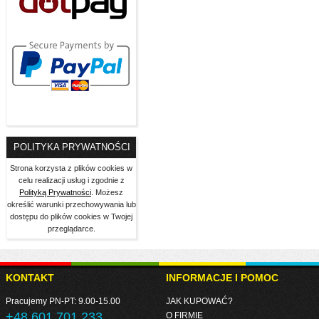
POLITYKA PRYWATNOŚCI
Strona korzysta z plików cookies w
celu realizacji usług i zgodnie z
Polityką Prywatności
. Możesz
określić warunki przechowywania lub
dostępu do plików cookies w Twojej
przeglądarce.
KONTAKT
INFORMACJE I POMOC
Pracujemy PN-PT: 9.00-15.00
JAK KUPOWAĆ?
+48 601 701 233
O FIRMIE