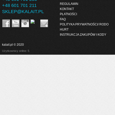
REGULAMIN
+48 601 701 211
KONTAKT
SKLEP@KALAIT.PL
PŁATNOŚCI
FAQ
POLITYKA PRYWATNOŚCI/ RODO
HURT
INSTRUKCJA ZAKUPÓW I KODY
kalait.pl © 2020
Użytkownicy online: 5