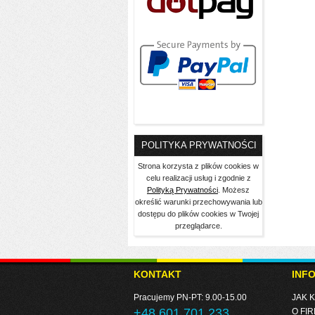
POLITYKA PRYWATNOŚCI
Strona korzysta z plików cookies w
celu realizacji usług i zgodnie z
Polityką Prywatności
. Możesz
określić warunki przechowywania lub
dostępu do plików cookies w Twojej
przeglądarce.
KONTAKT
INF
Pracujemy PN-PT: 9.00-15.00
JAK 
+48 601 701 233
O FIR