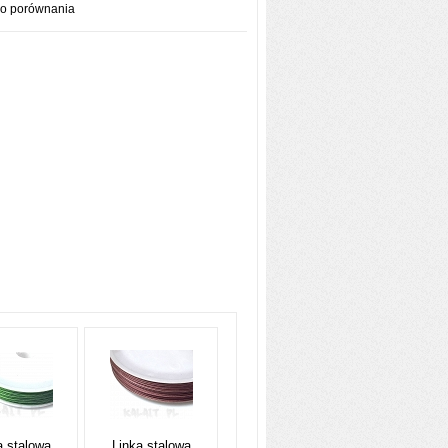
do porównania
a stalowa
Linka stalowa