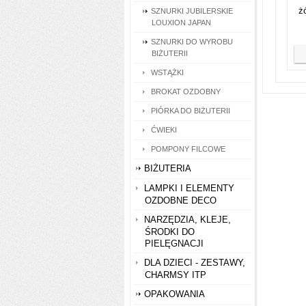
ż
SZNURKI JUBILERSKIE
LOUXION JAPAN
SZNURKI DO WYROBU
BIŻUTERII
WSTĄŻKI
BROKAT OZDOBNY
PIÓRKA DO BIŻUTERII
ĆWIEKI
POMPONY FILCOWE
BIŻUTERIA
LAMPKI I ELEMENTY
OZDOBNE DECO
NARZĘDZIA, KLEJE,
ŚRODKI DO
PIELĘGNACJI
DLA DZIECI - ZESTAWY,
CHARMSY ITP
OPAKOWANIA