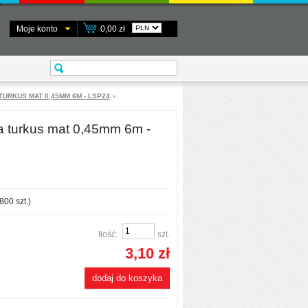
Moje konto
0,00 zł
TURKUS MAT 0,45MM 6M - LSP24
a turkus mat 0,45mm 6m -
800
szt.)
Ilość:
szt.
3,10 zł
dodaj do koszyka