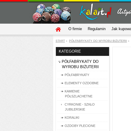
O firmie
Regulamin
Jak kupow
START
PÓŁFABRYKATY DO WYROBU BIŻUTERII
KATEGORIE
PÓŁFABRYKATY DO
WYROBU BIŻUTERII
PÓŁFABRYKATY
ELEMENTY OZDOBNE
KAMIENIE
PÓŁSZLACHETNE
CYRKONIE - SZKŁO
JUBILERSKIE
KORALIKI
OZDOBY PLECIONE