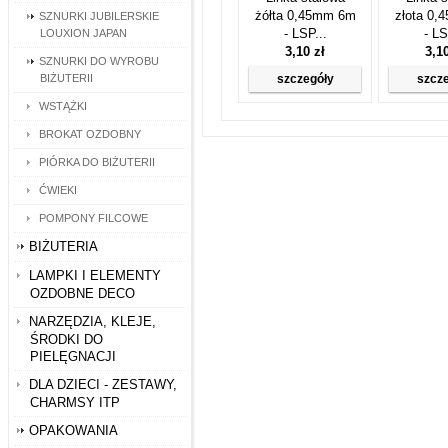
żółta 0,45mm 6m
złota 0
SZNURKI JUBILERSKIE
- LSP...
- LS
LOUXION JAPAN
3,10 zł
3,1
SZNURKI DO WYROBU
BIŻUTERII
szczegóły
szcz
WSTĄŻKI
BROKAT OZDOBNY
PIÓRKA DO BIŻUTERII
ĆWIEKI
POMPONY FILCOWE
BIŻUTERIA
LAMPKI I ELEMENTY
OZDOBNE DECO
NARZĘDZIA, KLEJE,
ŚRODKI DO
PIELĘGNACJI
DLA DZIECI - ZESTAWY,
CHARMSY ITP
OPAKOWANIA