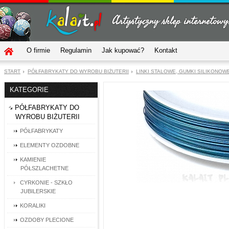
O firmie
Regulamin
Jak kupować?
Kontakt
START
PÓŁFABRYKATY DO WYROBU BIŻUTERII
LINKI STALOWE, GUMKI SILIKONOW
KATEGORIE
PÓŁFABRYKATY DO
WYROBU BIŻUTERII
PÓŁFABRYKATY
ELEMENTY OZDOBNE
KAMIENIE
PÓŁSZLACHETNE
CYRKONIE - SZKŁO
JUBILERSKIE
KORALIKI
OZDOBY PLECIONE