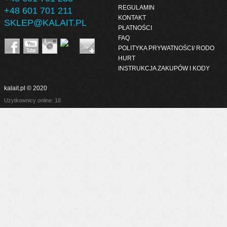
REGULAMIN
+48 601 701 211
KONTAKT
SKLEP@KALAIT.PL
PŁATNOŚCI
FAQ
POLITYKA PRYWATNOŚCI/ RODO
HURT
INSTRUKCJA ZAKUPÓW I KODY
kalait.pl © 2020
Użytkownicy online: 18