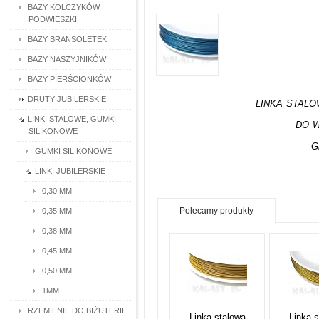
BAZY KOLCZYKÓW,
PODWIESZKI
BAZY BRANSOLETEK
BAZY NASZYJNIKÓW
BAZY PIERŚCIONKÓW
DRUTY JUBILERSKIE
LINKA STAL
LINKI STALOWE, GUMKI
DO W
SILIKONOWE
G
GUMKI SILIKONOWE
LINKI JUBILERSKIE
0,30 MM
Polecamy produkty
0,35 MM
0,38 MM
0,45 MM
0,50 MM
1MM
RZEMIENIE DO BIŻUTERII
Linka stalowa
Linka 