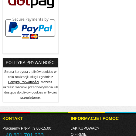
POLITYKA PRYWATNOŚCI
Strona korzysta z plików cookies w
celu realizacji usług i zgodnie z
Polityką Prywatności
. Możesz
określić warunki przechowywania lub
dostępu do plików cookies w Twojej
przeglądarce.
KONTAKT
INFORMACJE I POMOC
Pracujemy PN-PT: 9.00-15.00
JAK KUPOWAĆ?
+48 601 701 233
O FIRMIE